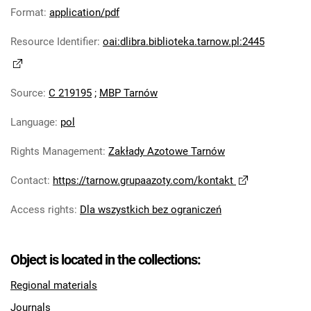
Robotniczego Zakładów Azotowych im.
Format
:
application/pdf
Feliksa Dzierżyńskiego. 1978
Resource Identifier
:
oai:dlibra.biblioteka.tarnow.pl:2445
Tarnowskie Azoty : Organ Samorządu
Robotniczego Zakładów Azotowych im.
Feliksa Dzierżyńskiego. 1979
Source
:
C 219195
;
MBP Tarnów
Tarnowskie Azoty : Organ Samorządu
Robotniczego Zakładów Azotowych im.
Language
:
pol
Feliksa Dzierżyńskiego. 1980
Rights Management
:
Zakłady Azotowe Tarnów
Tarnowskie Azoty : Organ Samorządu
Robotniczego Zakładów Azotowych im.
Contact
:
https://tarnow.grupaazoty.com/kontakt
Feliksa Dzierżyńskiego. 1981
Tarnowskie Azoty : tygodnik Zakładów
Access rights
:
Dla wszystkich bez ograniczeń
Azotowych im. Feliksa Dzierżyńskiego w
Tarnowie. 1982
Object is located in the collections:
Tarnowskie Azoty : tygodnik Zakładów
Azotowych im. Feliksa Dzierżyńskiego w
Regional materials
Tarnowie. 1983
Journals