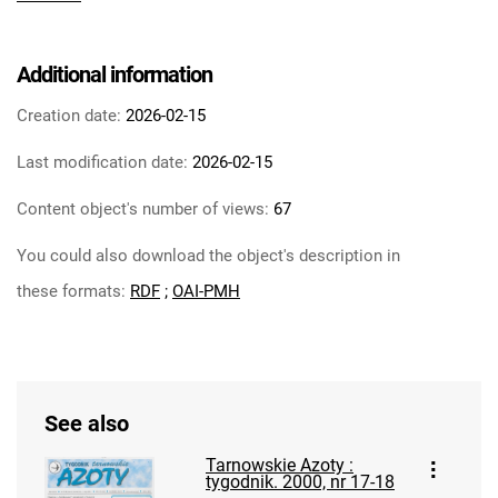
Tarnowskie Azoty : tygodnik Zakładów
Azotowych im. Feliksa Dzierżyńskiego w
Tarnowie. 1984
Additional information
Tarnowskie Azoty : tygodnik Zakładów
Creation date:
2026-02-15
Azotowych im. Feliksa Dzierżyńskiego w
Tarnowie. 1985
Last modification date:
2026-02-15
Tarnowskie Azoty : tygodnik Zakładów
Content object's number of views:
67
Azotowych im. Feliksa Dzierżyńskiego w
Tarnowie. 1986
You could also download the object's description in
Tarnowskie Azoty : tygodnik Zakładów
these formats:
RDF
;
OAI-PMH
Azotowych im. Feliksa Dzierżyńskiego w
Tarnowie. 1987
Tarnowskie Azoty : tygodnik Zakładów
Azotowych im. Feliksa Dzierżyńskiego w
Tarnowie. 1988
See also
Tarnowskie Azoty : tygodnik Zakładów
Tarnowskie Azoty :
Azotowych im. Feliksa Dzierżyńskiego w
tygodnik. 2000, nr 17-18