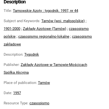
Description
Feliksa Dzierżyńskiego. 1971
Title
:
Tarnowskie Azoty : tygodnik. 1997, nr 44
Tarnowskie Azoty : Organ Samorządu
Robotniczego Zakładów Azotowych im.
Subject and Keywords
:
Tarnów (woj. małopolskie)
;
Feliksa Dzierżyńskiego. 1972
1901-2000
;
Zakłady Azotowe (Tarnów)
;
czasopismo
Tarnowskie Azoty : Organ Samorządu
polskie
;
czasopismo regionalno-lokalne
;
czasopismo
Robotniczego Zakładów Azotowych im.
Feliksa Dzierżyńskiego. 1974
zakładowe
Tarnowskie Azoty : Organ Samorządu
Description
:
Tygodnik
Robotniczego Zakładów Azotowych im.
Feliksa Dzierżyńskiego. 1975
Publisher
:
Zakłady Azotowe w Tarnowie-Mościcach
Tarnowskie Azoty : Organ Samorządu
Spółka Akcyjna
Robotniczego Zakładów Azotowych im.
Feliksa Dzierżyńskiego. 1976
Place of publication
:
Tarnów
Tarnowskie Azoty : Organ Samorządu
Date
:
1997
Robotniczego Zakładów Azotowych im.
Feliksa Dzierżyńskiego. 1977
Resource Type
:
czasopismo
Tarnowskie Azoty : Organ Samorządu