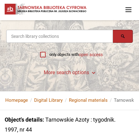
only objects with
open access
More search options
Homepage
Digital Library
Regional materials
Tarnowskie A
Object's details
:
Tarnowskie Azoty : tygodnik.
1997, nr 44