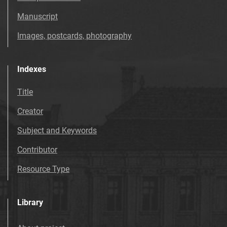
Tarnowskie Azoty : tygodnik. 1997, nr
Manuscript
37
Images, postcards, photography
Tarnowskie Azoty : tygodnik. 1997, nr
38
Tarnowskie Azoty : tygodnik. 1997, nr
Indexes
39
Title
Tarnowskie Azoty : tygodnik. 1997, nr
40
Creator
Tarnowskie Azoty : tygodnik. 1997, nr
Subject and Keywords
41
Tarnowskie Azoty : tygodnik. 1997, nr
Contributor
42
Resource Type
Tarnowskie Azoty : tygodnik. 1997, nr
43
Tarnowskie Azoty : tygodnik. 1997, nr
Library
44
Tarnowskie Azoty : tygodnik. 1997, nr