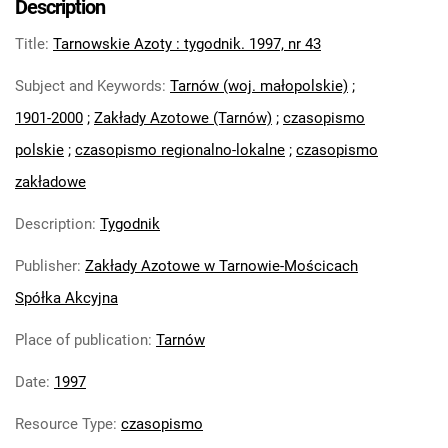
Description
Feliksa Dzierżyńskiego. 1971
Title
:
Tarnowskie Azoty : tygodnik. 1997, nr 43
Tarnowskie Azoty : Organ Samorządu
Robotniczego Zakładów Azotowych im.
Subject and Keywords
:
Tarnów (woj. małopolskie)
;
Feliksa Dzierżyńskiego. 1972
1901-2000
;
Zakłady Azotowe (Tarnów)
;
czasopismo
Tarnowskie Azoty : Organ Samorządu
polskie
;
czasopismo regionalno-lokalne
;
czasopismo
Robotniczego Zakładów Azotowych im.
Feliksa Dzierżyńskiego. 1974
zakładowe
Tarnowskie Azoty : Organ Samorządu
Description
:
Tygodnik
Robotniczego Zakładów Azotowych im.
Feliksa Dzierżyńskiego. 1975
Publisher
:
Zakłady Azotowe w Tarnowie-Mościcach
Tarnowskie Azoty : Organ Samorządu
Spółka Akcyjna
Robotniczego Zakładów Azotowych im.
Feliksa Dzierżyńskiego. 1976
Place of publication
:
Tarnów
Tarnowskie Azoty : Organ Samorządu
Date
:
1997
Robotniczego Zakładów Azotowych im.
Feliksa Dzierżyńskiego. 1977
Resource Type
:
czasopismo
Tarnowskie Azoty : Organ Samorządu