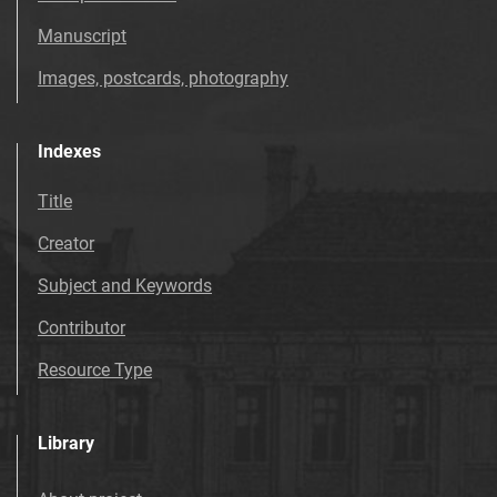
Tarnowskie Azoty : tygodnik. 1997, nr
Manuscript
37
Images, postcards, photography
Tarnowskie Azoty : tygodnik. 1997, nr
38
Tarnowskie Azoty : tygodnik. 1997, nr
Indexes
39
Title
Tarnowskie Azoty : tygodnik. 1997, nr
40
Creator
Tarnowskie Azoty : tygodnik. 1997, nr
Subject and Keywords
41
Tarnowskie Azoty : tygodnik. 1997, nr
Contributor
42
Resource Type
Tarnowskie Azoty : tygodnik. 1997, nr
43
Tarnowskie Azoty : tygodnik. 1997, nr
Library
44
Tarnowskie Azoty : tygodnik. 1997, nr