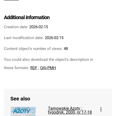
Tarnowskie Azoty : tygodnik Zakładów
Azotowych im. Feliksa Dzierżyńskiego w
Tarnowie. 1984
Additional information
Tarnowskie Azoty : tygodnik Zakładów
Creation date:
2026-02-15
Azotowych im. Feliksa Dzierżyńskiego w
Tarnowie. 1985
Last modification date:
2026-02-15
Tarnowskie Azoty : tygodnik Zakładów
Content object's number of views:
48
Azotowych im. Feliksa Dzierżyńskiego w
Tarnowie. 1986
You could also download the object's description in
Tarnowskie Azoty : tygodnik Zakładów
these formats:
RDF
;
OAI-PMH
Azotowych im. Feliksa Dzierżyńskiego w
Tarnowie. 1987
Tarnowskie Azoty : tygodnik Zakładów
Azotowych im. Feliksa Dzierżyńskiego w
Tarnowie. 1988
See also
Tarnowskie Azoty : tygodnik Zakładów
Tarnowskie Azoty :
Azotowych im. Feliksa Dzierżyńskiego w
tygodnik. 2000, nr 17-18