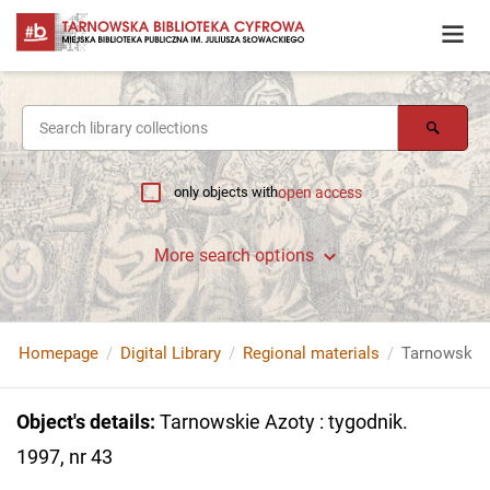
only objects with
open access
More search options
Homepage
Digital Library
Regional materials
Tarnowskie A
Object's details
:
Tarnowskie Azoty : tygodnik.
1997, nr 43