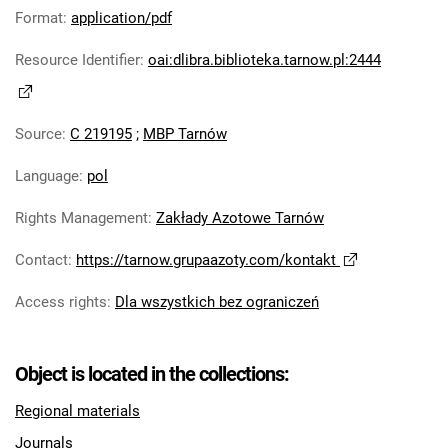
Robotniczego Zakładów Azotowych im.
Format
:
application/pdf
Feliksa Dzierżyńskiego. 1978
Resource Identifier
:
oai:dlibra.biblioteka.tarnow.pl:2444
Tarnowskie Azoty : Organ Samorządu
Robotniczego Zakładów Azotowych im.
Feliksa Dzierżyńskiego. 1979
Source
:
C 219195
;
MBP Tarnów
Tarnowskie Azoty : Organ Samorządu
Robotniczego Zakładów Azotowych im.
Language
:
pol
Feliksa Dzierżyńskiego. 1980
Rights Management
:
Zakłady Azotowe Tarnów
Tarnowskie Azoty : Organ Samorządu
Robotniczego Zakładów Azotowych im.
Contact
:
https://tarnow.grupaazoty.com/kontakt
Feliksa Dzierżyńskiego. 1981
Tarnowskie Azoty : tygodnik Zakładów
Access rights
:
Dla wszystkich bez ograniczeń
Azotowych im. Feliksa Dzierżyńskiego w
Tarnowie. 1982
Object is located in the collections:
Tarnowskie Azoty : tygodnik Zakładów
Azotowych im. Feliksa Dzierżyńskiego w
Regional materials
Tarnowie. 1983
Journals