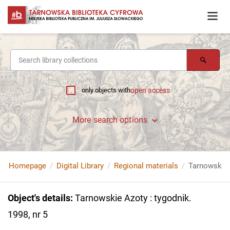
only objects with
open access
More search options
Homepage
Digital Library
Regional materials
Tarnowskie A
Object's details
:
Tarnowskie Azoty : tygodnik.
1998, nr 5