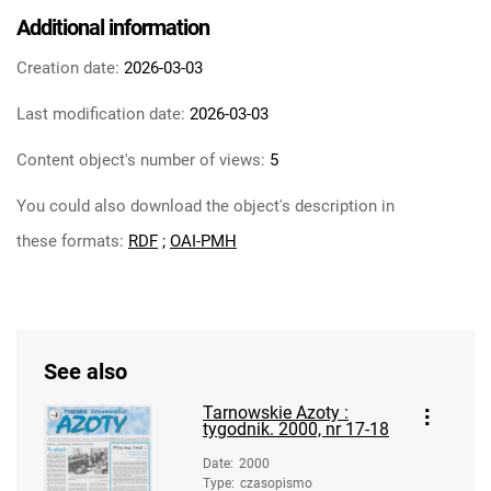
Tarnowskie Azoty : tygodnik Zakładów
Additional information
Azotowych im. Feliksa Dzierżyńskiego w
Tarnowie. 1984
Creation date:
2026-03-03
Tarnowskie Azoty : tygodnik Zakładów
Last modification date:
2026-03-03
Azotowych im. Feliksa Dzierżyńskiego w
Tarnowie. 1985
Content object's number of views:
5
Tarnowskie Azoty : tygodnik Zakładów
You could also download the object's description in
Azotowych im. Feliksa Dzierżyńskiego w
Tarnowie. 1986
these formats:
RDF
;
OAI-PMH
Tarnowskie Azoty : tygodnik Zakładów
Azotowych im. Feliksa Dzierżyńskiego w
Tarnowie. 1987
Tarnowskie Azoty : tygodnik Zakładów
See also
Azotowych im. Feliksa Dzierżyńskiego w
Tarnowie. 1988
Tarnowskie Azoty :
tygodnik. 2000, nr 17-18
Tarnowskie Azoty : tygodnik Zakładów
Azotowych im. Feliksa Dzierżyńskiego w
Date
:
2000
Type
:
czasopismo