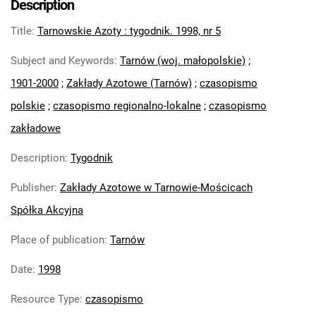
Description
Feliksa Dzierżyńskiego. 1971
Title
:
Tarnowskie Azoty : tygodnik. 1998, nr 5
Tarnowskie Azoty : Organ Samorządu
Robotniczego Zakładów Azotowych im.
Subject and Keywords
:
Tarnów (woj. małopolskie)
;
Feliksa Dzierżyńskiego. 1972
1901-2000
;
Zakłady Azotowe (Tarnów)
;
czasopismo
Tarnowskie Azoty : Organ Samorządu
polskie
;
czasopismo regionalno-lokalne
;
czasopismo
Robotniczego Zakładów Azotowych im.
Feliksa Dzierżyńskiego. 1974
zakładowe
Tarnowskie Azoty : Organ Samorządu
Description
:
Tygodnik
Robotniczego Zakładów Azotowych im.
Feliksa Dzierżyńskiego. 1975
Publisher
:
Zakłady Azotowe w Tarnowie-Mościcach
Tarnowskie Azoty : Organ Samorządu
Spółka Akcyjna
Robotniczego Zakładów Azotowych im.
Feliksa Dzierżyńskiego. 1976
Place of publication
:
Tarnów
Tarnowskie Azoty : Organ Samorządu
Date
:
1998
Robotniczego Zakładów Azotowych im.
Feliksa Dzierżyńskiego. 1977
Resource Type
:
czasopismo
Tarnowskie Azoty : Organ Samorządu