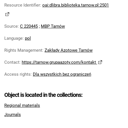
Robotniczego Zakładów Azotowych im.
Resource Identifier
:
oai:dlibra.biblioteka.tarnow.pl:2501
Feliksa Dzierżyńskiego. 1978
Tarnowskie Azoty : Organ Samorządu
Source
:
C 220445
;
MBP Tarnów
Robotniczego Zakładów Azotowych im.
Feliksa Dzierżyńskiego. 1979
Language
:
pol
Tarnowskie Azoty : Organ Samorządu
Robotniczego Zakładów Azotowych im.
Rights Management
:
Zakłady Azotowe Tarnów
Feliksa Dzierżyńskiego. 1980
Contact
:
https://tarnow.grupaazoty.com/kontakt
Tarnowskie Azoty : Organ Samorządu
Robotniczego Zakładów Azotowych im.
Access rights
:
Dla wszystkich bez ograniczeń
Feliksa Dzierżyńskiego. 1981
Tarnowskie Azoty : tygodnik Zakładów
Azotowych im. Feliksa Dzierżyńskiego w
Object is located in the collections:
Tarnowie. 1982
Regional materials
Tarnowskie Azoty : tygodnik Zakładów
Journals
Azotowych im. Feliksa Dzierżyńskiego w
Tarnowie. 1983