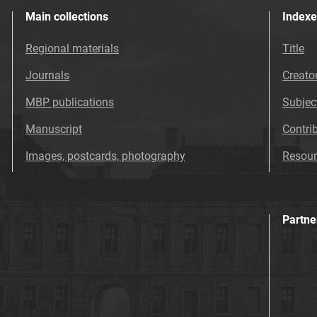
Main collections
Indexe
Regional materials
Title
Journals
Creato
MBP publications
Subjec
Manuscript
Contri
Images, postcards, photography
Resour
Partne