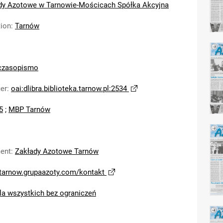
dy Azotowe w Tarnowie-Mościcach Spółka Akcyjna
tion
:
Tarnów
czasopismo
ier
:
oai:dlibra.biblioteka.tarnow.pl:2534
5
;
MBP Tarnów
ent
:
Zakłady Azotowe Tarnów
/tarnow.grupaazoty.com/kontakt
la wszystkich bez ograniczeń