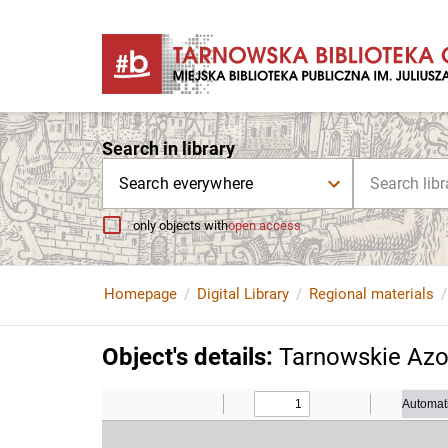
Search in library
Search everywhere
only objects with
open access
Homepage
Digital Library
Regional materials
Object's details
:
Tarnowskie Azot