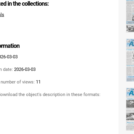
ted in the collections:
als
formation
026-03-03
n date:
2026-03-03
 number of views:
11
ownload the object's description in these formats: