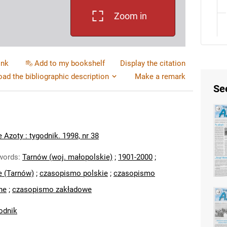
Zoom in
ink
Add to my bookshelf
Display the citation
ad the bibliographic description
Make a remark
Se
 Azoty : tygodnik. 1998, nr 38
words
:
Tarnów (woj. małopolskie)
;
1901-2000
;
e (Tarnów)
;
czasopismo polskie
;
czasopismo
ne
;
czasopismo zakładowe
odnik