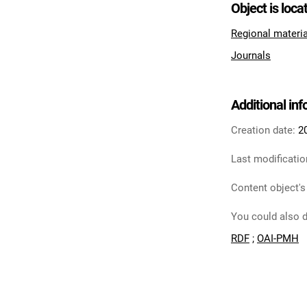
Object is loca
Regional materi
Journals
Additional in
Creation date:
2
Last modificatio
Content object's
You could also d
RDF
;
OAI-PMH