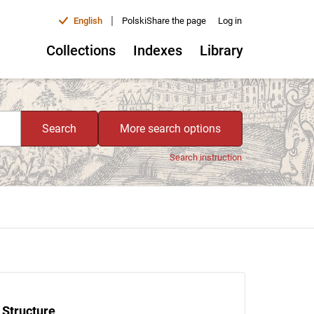
|
English
Polski
Share the page
Log in
Collections
Indexes
Library
Search
More search options
Search instruction
Structure