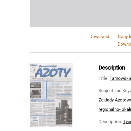
Download
Copy l
Downlo
Description
Title
:
Tarnowskie
Subject and Key
Zakłady Azotow
regionalno-lokal
Description
:
Tyg