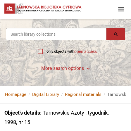
only objects with
open access
More search options
Homepage
Digital Library
Regional materials
Tarnowskie A
Object's details
:
Tarnowskie Azoty : tygodnik.
1998, nr 15