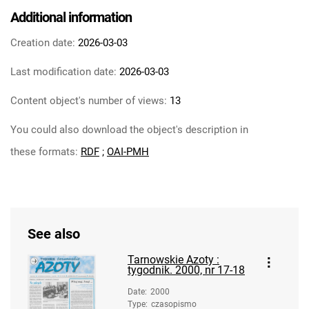
Tarnowskie Azoty : tygodnik Zakładów
Additional information
Azotowych im. Feliksa Dzierżyńskiego w
Tarnowie. 1984
Creation date:
2026-03-03
Tarnowskie Azoty : tygodnik Zakładów
Last modification date:
2026-03-03
Azotowych im. Feliksa Dzierżyńskiego w
Tarnowie. 1985
Content object's number of views:
13
Tarnowskie Azoty : tygodnik Zakładów
You could also download the object's description in
Azotowych im. Feliksa Dzierżyńskiego w
Tarnowie. 1986
these formats:
RDF
;
OAI-PMH
Tarnowskie Azoty : tygodnik Zakładów
Azotowych im. Feliksa Dzierżyńskiego w
Tarnowie. 1987
Tarnowskie Azoty : tygodnik Zakładów
See also
Azotowych im. Feliksa Dzierżyńskiego w
Tarnowie. 1988
Tarnowskie Azoty :
tygodnik. 2000, nr 17-18
Tarnowskie Azoty : tygodnik Zakładów
Azotowych im. Feliksa Dzierżyńskiego w
Date
:
2000
Type
:
czasopismo