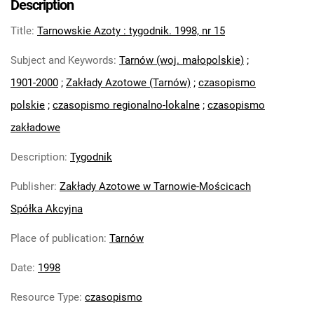
Description
Feliksa Dzierżyńskiego. 1971
Title
:
Tarnowskie Azoty : tygodnik. 1998, nr 15
Tarnowskie Azoty : Organ Samorządu
Robotniczego Zakładów Azotowych im.
Subject and Keywords
:
Tarnów (woj. małopolskie)
;
Feliksa Dzierżyńskiego. 1972
1901-2000
;
Zakłady Azotowe (Tarnów)
;
czasopismo
Tarnowskie Azoty : Organ Samorządu
polskie
;
czasopismo regionalno-lokalne
;
czasopismo
Robotniczego Zakładów Azotowych im.
Feliksa Dzierżyńskiego. 1974
zakładowe
Tarnowskie Azoty : Organ Samorządu
Description
:
Tygodnik
Robotniczego Zakładów Azotowych im.
Feliksa Dzierżyńskiego. 1975
Publisher
:
Zakłady Azotowe w Tarnowie-Mościcach
Tarnowskie Azoty : Organ Samorządu
Spółka Akcyjna
Robotniczego Zakładów Azotowych im.
Feliksa Dzierżyńskiego. 1976
Place of publication
:
Tarnów
Tarnowskie Azoty : Organ Samorządu
Date
:
1998
Robotniczego Zakładów Azotowych im.
Feliksa Dzierżyńskiego. 1977
Resource Type
:
czasopismo
Tarnowskie Azoty : Organ Samorządu