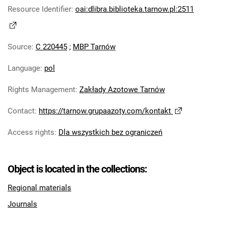
Robotniczego Zakładów Azotowych im.
Resource Identifier
:
oai:dlibra.biblioteka.tarnow.pl:2511
Feliksa Dzierżyńskiego. 1978
Tarnowskie Azoty : Organ Samorządu
Source
:
C 220445
;
MBP Tarnów
Robotniczego Zakładów Azotowych im.
Feliksa Dzierżyńskiego. 1979
Language
:
pol
Tarnowskie Azoty : Organ Samorządu
Robotniczego Zakładów Azotowych im.
Rights Management
:
Zakłady Azotowe Tarnów
Feliksa Dzierżyńskiego. 1980
Contact
:
https://tarnow.grupaazoty.com/kontakt
Tarnowskie Azoty : Organ Samorządu
Robotniczego Zakładów Azotowych im.
Access rights
:
Dla wszystkich bez ograniczeń
Feliksa Dzierżyńskiego. 1981
Tarnowskie Azoty : tygodnik Zakładów
Azotowych im. Feliksa Dzierżyńskiego w
Object is located in the collections:
Tarnowie. 1982
Regional materials
Tarnowskie Azoty : tygodnik Zakładów
Journals
Azotowych im. Feliksa Dzierżyńskiego w
Tarnowie. 1983