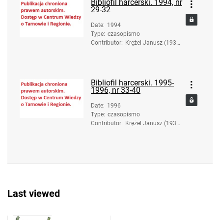
Bibliofil harcerski. 1994, nr
29-32
Date
:
1994
Type
:
czasopismo
Contributor
:
Krężel Janusz (1936-
2017). Red.
Bibliofil harcerski. 1995-
1996, nr 33-40
Date
:
1996
Type
:
czasopismo
Contributor
:
Krężel Janusz (1936-
2017). Red.
Last viewed