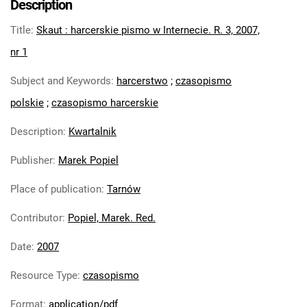
Description
10, 2014
Title
:
Skaut : harcerskie pismo w Internecie. R. 3, 2007,
Skaut : harcerskie pismo historyczne. R.
11, 2015
nr 1
Skaut : harcerskie pismo historyczne. R.
Subject and Keywords
:
harcerstwo
;
czasopismo
12, 2016
polskie
;
czasopismo harcerskie
Skaut : harcerskie pismo historyczne.
2017
Description
:
Kwartalnik
Skaut : harcerskie pismo historyczne. R.
14, 2018
Publisher
:
Marek Popiel
Skaut : harcerskie pismo historyczne. R.
Place of publication
:
Tarnów
15, 2019
Skaut. 2020
Contributor
:
Popiel, Marek. Red.
Skaut. 2021
Date
:
2007
Skaut. 2022
Skaut. 2023
Resource Type
:
czasopismo
Skaut. 2024
Skaut. 2025
Format
:
application/pdf