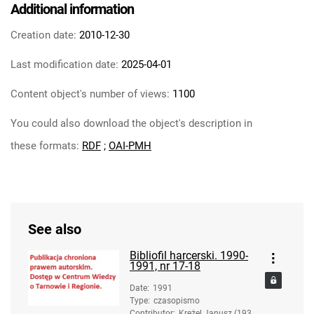
Additional information
Creation date:
2010-12-30
Last modification date:
2025-04-01
Content object's number of views:
1100
You could also download the object's description in
these formats:
RDF
;
OAI-PMH
See also
Bibliofil harcerski. 1990-
1991, nr 17-18
Date
:
1991
Type
:
czasopismo
Contributor
:
Krężel Janusz (1936-