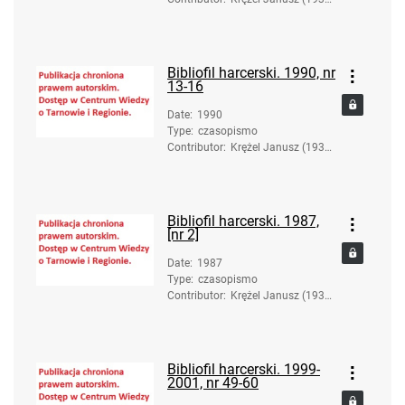
2017). Red.
Bibliofil harcerski. 1990, nr
13-16
Date
:
1990
Type
:
czasopismo
Contributor
:
Krężel Janusz (1936-
2017). Red.
Bibliofil harcerski. 1987,
[nr 2]
Date
:
1987
Type
:
czasopismo
Contributor
:
Krężel Janusz (1936-
2017). Red.
Bibliofil harcerski. 1999-
2001, nr 49-60