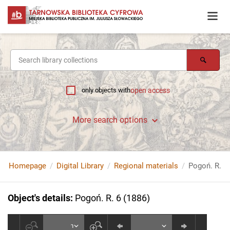
only objects with
open access
More search options
Homepage
Digital Library
Regional materials
Pogoń. R. 6
Object's details
:
Pogoń. R. 6 (1886)