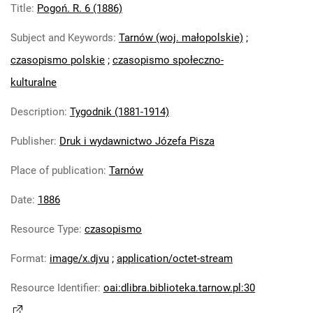
Title
:
Pogoń. R. 6 (1886)
Pogoń. R. 28 (1908)
Pogoń. R. 29 (1909)
Subject and Keywords
:
Tarnów (woj. małopolskie)
;
Pogoń. R. 30 (1910)
czasopismo polskie
;
czasopismo społeczno-
Pogoń. R. 31 (1911)
Pogoń. R. 32 (1912)
kulturalne
Pogoń. R. 33 (1913)
Description
:
Tygodnik (1881-1914)
Pogoń. R. 34 (1914)
Publisher
:
Druk i wydawnictwo Józefa Pisza
Place of publication
:
Tarnów
Date
:
1886
Resource Type
:
czasopismo
Format
:
image/x.djvu
;
application/octet-stream
Resource Identifier
:
oai:dlibra.biblioteka.tarnow.pl:30