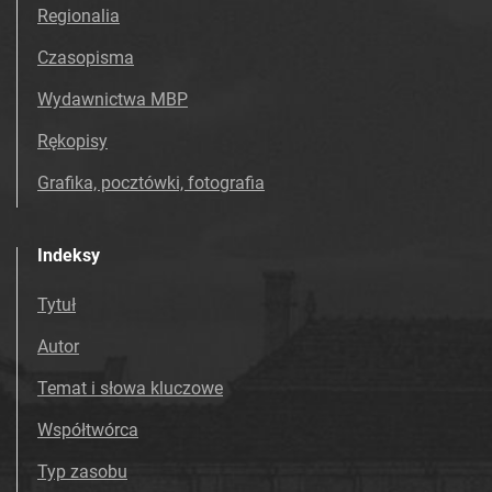
Tarnowskie Azoty : Organ Samorządu
Regionalia
Robotniczego Zakładów Azotowych im.
Czasopisma
Feliksa Dzierżyńskiego. 1975
Tarnowskie Azoty : Organ Samorządu
Wydawnictwa MBP
Robotniczego Zakładów Azotowych im.
Rękopisy
Feliksa Dzierżyńskiego. 1976
Tarnowskie Azoty : Organ Samorządu
Grafika, pocztówki, fotografia
Robotniczego Zakładów Azotowych im.
Feliksa Dzierżyńskiego. 1977
Indeksy
Tarnowskie Azoty : Organ Samorządu
Robotniczego Zakładów Azotowych im.
Tytuł
Feliksa Dzierżyńskiego. 1978
Autor
Tarnowskie Azoty : Organ Samorządu
Robotniczego Zakładów Azotowych im.
Temat i słowa kluczowe
Feliksa Dzierżyńskiego. 1979
Współtwórca
Tarnowskie Azoty : Organ Samorządu
Robotniczego Zakładów Azotowych im.
Typ zasobu
Feliksa Dzierżyńskiego. 1980