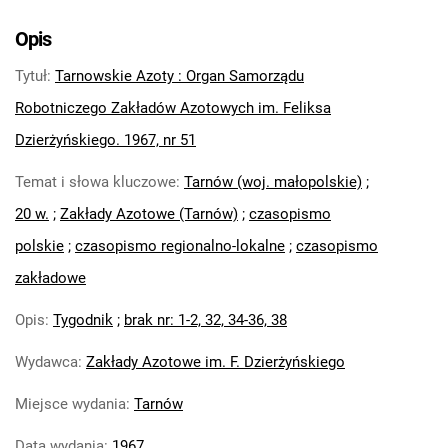
Tarnowskie Azoty : Organ Samorządu
Robotniczego Zakładów Azotowych im.
Opis
Feliksa Dzierżyńskiego. 1967, nr 6
Tytuł
:
Tarnowskie Azoty : Organ Samorządu
Tarnowskie Azoty : Organ Samorządu
Robotniczego Zakładów Azotowych im.
Robotniczego Zakładów Azotowych im. Feliksa
Feliksa Dzierżyńskiego. 1967, nr 7
Dzierżyńskiego. 1967, nr 51
Tarnowskie Azoty : Organ Samorządu
Temat i słowa kluczowe
:
Tarnów (woj. małopolskie)
;
Robotniczego Zakładów Azotowych im.
Feliksa Dzierżyńskiego. 1967, nr 8
20 w.
;
Zakłady Azotowe (Tarnów)
;
czasopismo
Tarnowskie Azoty : Organ Samorządu
polskie
;
czasopismo regionalno-lokalne
;
czasopismo
Robotniczego Zakładów Azotowych im.
zakładowe
Feliksa Dzierżyńskiego. 1967, nr 9
Tarnowskie Azoty : Organ Samorządu
Opis
:
Tygodnik
;
brak nr: 1-2, 32, 34-36, 38
Robotniczego Zakładów Azotowych im.
Wydawca
:
Zakłady Azotowe im. F. Dzierżyńskiego
Feliksa Dzierżyńskiego. 1967, nr 10
Tarnowskie Azoty : Organ Samorządu
Miejsce wydania
:
Tarnów
Robotniczego Zakładów Azotowych im.
Feliksa Dzierżyńskiego. 1967, nr 11
Data wydania
:
1967