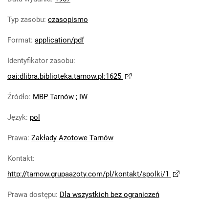
Tarnowskie Azoty : Organ Samorządu
Typ zasobu
:
czasopismo
Robotniczego Zakładów Azotowych im.
Feliksa Dzierżyńskiego. 1967, nr 12
Format
:
application/pdf
Tarnowskie Azoty : Organ Samorządu
Identyfikator zasobu
:
Robotniczego Zakładów Azotowych im.
Feliksa Dzierżyńskiego. 1967, nr 13
oai:dlibra.biblioteka.tarnow.pl:1625
Tarnowskie Azoty : Organ Samorządu
Źródło
:
MBP Tarnów
;
IW
Robotniczego Zakładów Azotowych im.
Feliksa Dzierżyńskiego. 1967, nr 14
Język
:
pol
Tarnowskie Azoty : Organ Samorządu
Robotniczego Zakładów Azotowych im.
Prawa
:
Zakłady Azotowe Tarnów
Feliksa Dzierżyńskiego. 1967, nr 15
Kontakt
:
Tarnowskie Azoty : Organ Samorządu
http://tarnow.grupaazoty.com/pl/kontakt/spolki/1
Robotniczego Zakładów Azotowych im.
Feliksa Dzierżyńskiego. 1967, nr 16
Prawa dostępu
:
Dla wszystkich bez ograniczeń
Tarnowskie Azoty : Organ Samorządu
Robotniczego Zakładów Azotowych im.