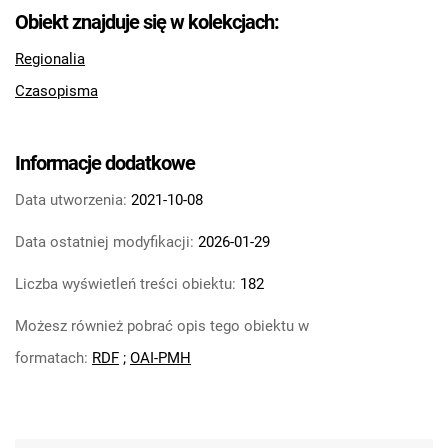
Feliksa Dzierżyńskiego. 1967, nr 17
Obiekt znajduje się w kolekcjach:
Tarnowskie Azoty : Organ Samorządu
Regionalia
Robotniczego Zakładów Azotowych im.
Czasopisma
Feliksa Dzierżyńskiego. 1967, nr 18
Tarnowskie Azoty : Organ Samorządu
Robotniczego Zakładów Azotowych im.
Informacje dodatkowe
Feliksa Dzierżyńskiego. 1967, nr 19
Tarnowskie Azoty : Organ Samorządu
Data utworzenia:
2021-10-08
Robotniczego Zakładów Azotowych im.
Data ostatniej modyfikacji:
2026-01-29
Feliksa Dzierżyńskiego. 1967, nr 20
Tarnowskie Azoty : Organ Samorządu
Liczba wyświetleń treści obiektu:
182
Robotniczego Zakładów Azotowych im.
Możesz również pobrać opis tego obiektu w
Feliksa Dzierżyńskiego. 1967, nr 21
Tarnowskie Azoty : Organ Samorządu
formatach:
RDF
;
OAI-PMH
Robotniczego Zakładów Azotowych im.
Feliksa Dzierżyńskiego. 1967, nr 22
Tarnowskie Azoty : Organ Samorządu