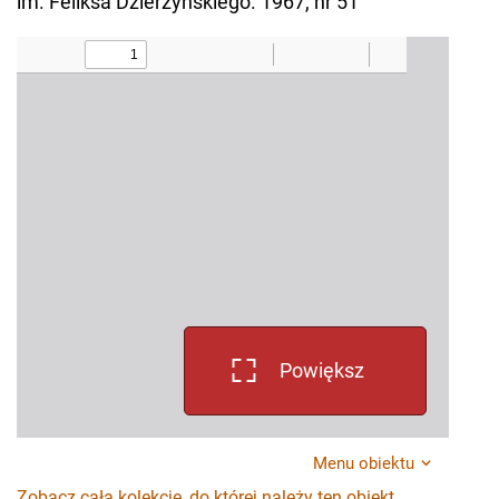
im. Feliksa Dzierżyńskiego. 1967, nr 51
Powiększ
Menu obiektu
Zobacz całą kolekcję, do której należy ten obiekt