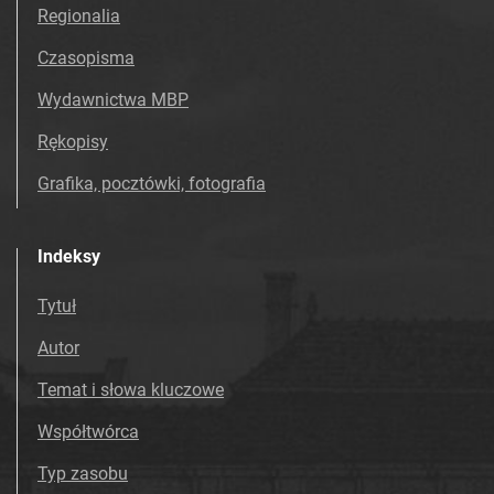
Tarnowskie Azoty : Organ Samorządu
Regionalia
Robotniczego Zakładów Azotowych im.
Czasopisma
Feliksa Dzierżyńskiego. 1967
Tarnowskie Azoty : Organ Samorządu
Wydawnictwa MBP
Robotniczego Zakładów Azotowych im.
Rękopisy
Feliksa Dzierżyńskiego. 1968
Tarnowskie Azoty : Organ Samorządu
Grafika, pocztówki, fotografia
Robotniczego Zakładów Azotowych im.
Feliksa Dzierżyńskiego. 1969
Indeksy
Tarnowskie Azoty : Organ Samorządu
Robotniczego Zakładów Azotowych im.
Tytuł
Feliksa Dzierżyńskiego. 1970
Autor
Tarnowskie Azoty : Organ Samorządu
Robotniczego Zakładów Azotowych im.
Temat i słowa kluczowe
Feliksa Dzierżyńskiego. 1971
Współtwórca
Tarnowskie Azoty : Organ Samorządu
Robotniczego Zakładów Azotowych im.
Typ zasobu
Feliksa Dzierżyńskiego. 1972