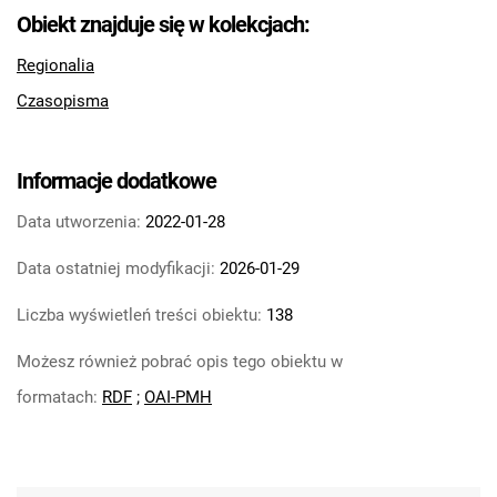
Feliksa Dzierżyńskiego. 1966, nr 16
Obiekt znajduje się w kolekcjach:
Tarnowskie Azoty : Organ Samorządu
Regionalia
Robotniczego Zakładów Azotowych im.
Czasopisma
Feliksa Dzierżyńskiego. 1966, nr 17
Tarnowskie Azoty : Organ Samorządu
Robotniczego Zakładów Azotowych im.
Informacje dodatkowe
Feliksa Dzierżyńskiego. 1966, nr 18
Tarnowskie Azoty : Organ Samorządu
Data utworzenia:
2022-01-28
Robotniczego Zakładów Azotowych im.
Data ostatniej modyfikacji:
2026-01-29
Feliksa Dzierżyńskiego. 1966, nr 19
Tarnowskie Azoty : Organ Samorządu
Liczba wyświetleń treści obiektu:
138
Robotniczego Zakładów Azotowych im.
Możesz również pobrać opis tego obiektu w
Feliksa Dzierżyńskiego. 1966, nr 20
Tarnowskie Azoty : Organ Samorządu
formatach:
RDF
;
OAI-PMH
Robotniczego Zakładów Azotowych im.
Feliksa Dzierżyńskiego. 1966, nr 21
Tarnowskie Azoty : Organ Samorządu