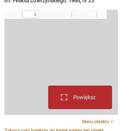
im. Feliksa Dzierżyńskiego. 1966, nr 25
Powiększ
Menu obiektu
Zobacz całą kolekcję, do której należy ten obiekt