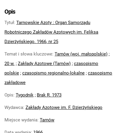
Tarnowskie Azoty : Organ Samorządu
Robotniczego Zakładów Azotowych im.
Opis
Feliksa Dzierżyńskiego. 1966, nr 5
Tytuł
:
Tarnowskie Azoty : Organ Samorządu
Tarnowskie Azoty : Organ Samorządu
Robotniczego Zakładów Azotowych im.
Robotniczego Zakładów Azotowych im. Feliksa
Feliksa Dzierżyńskiego. 1966, nr 6
Dzierżyńskiego. 1966, nr 25
Tarnowskie Azoty : Organ Samorządu
Temat i słowa kluczowe
:
Tarnów (woj. małopolskie)
;
Robotniczego Zakładów Azotowych im.
Feliksa Dzierżyńskiego. 1966, nr 7
20 w.
;
Zakłady Azotowe (Tarnów)
;
czasopismo
Tarnowskie Azoty : Organ Samorządu
polskie
;
czasopismo regionalno-lokalne
;
czasopismo
Robotniczego Zakładów Azotowych im.
zakładowe
Feliksa Dzierżyńskiego. 1966, nr 8
Tarnowskie Azoty : Organ Samorządu
Opis
:
Tygodnik
;
Brak R. 1973
Robotniczego Zakładów Azotowych im.
Wydawca
:
Zakłady Azotowe im. F. Dzierżyńskiego
Feliksa Dzierżyńskiego. 1966, nr 9
Tarnowskie Azoty : Organ Samorządu
Miejsce wydania
:
Tarnów
Robotniczego Zakładów Azotowych im.
Feliksa Dzierżyńskiego. 1966, nr 10
Data wydania
:
1966