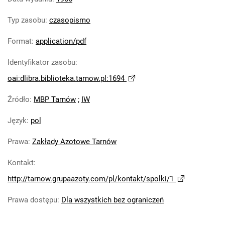
Tarnowskie Azoty : Organ Samorządu
Typ zasobu
:
czasopismo
Robotniczego Zakładów Azotowych im.
Feliksa Dzierżyńskiego. 1966, nr 11
Format
:
application/pdf
Tarnowskie Azoty : Organ Samorządu
Identyfikator zasobu
:
Robotniczego Zakładów Azotowych im.
Feliksa Dzierżyńskiego. 1966, nr 12
oai:dlibra.biblioteka.tarnow.pl:1694
Tarnowskie Azoty : Organ Samorządu
Źródło
:
MBP Tarnów
;
IW
Robotniczego Zakładów Azotowych im.
Feliksa Dzierżyńskiego. 1966, nr 13
Język
:
pol
Tarnowskie Azoty : Organ Samorządu
Robotniczego Zakładów Azotowych im.
Prawa
:
Zakłady Azotowe Tarnów
Feliksa Dzierżyńskiego. 1966, nr 14
Kontakt
:
Tarnowskie Azoty : Organ Samorządu
http://tarnow.grupaazoty.com/pl/kontakt/spolki/1
Robotniczego Zakładów Azotowych im.
Feliksa Dzierżyńskiego. 1966, nr 15
Prawa dostępu
:
Dla wszystkich bez ograniczeń
Tarnowskie Azoty : Organ Samorządu
Robotniczego Zakładów Azotowych im.