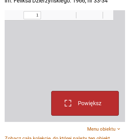
im. Feliksa Dzierżyńskiego. 1966, nr 33-34
Powiększ
Menu obiektu
Zobacz całą kolekcję, do której należy ten obiekt