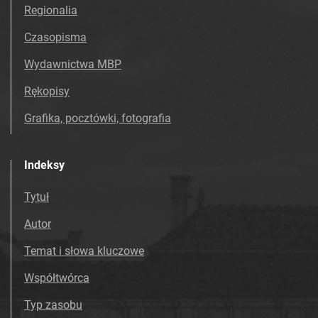
Tarnowskie Azoty : Organ Samorządu
Regionalia
Robotniczego Zakładów Azotowych im.
Czasopisma
Feliksa Dzierżyńskiego. 1967
Tarnowskie Azoty : Organ Samorządu
Wydawnictwa MBP
Robotniczego Zakładów Azotowych im.
Rękopisy
Feliksa Dzierżyńskiego. 1968
Tarnowskie Azoty : Organ Samorządu
Grafika, pocztówki, fotografia
Robotniczego Zakładów Azotowych im.
Feliksa Dzierżyńskiego. 1969
Indeksy
Tarnowskie Azoty : Organ Samorządu
Robotniczego Zakładów Azotowych im.
Tytuł
Feliksa Dzierżyńskiego. 1970
Autor
Tarnowskie Azoty : Organ Samorządu
Robotniczego Zakładów Azotowych im.
Temat i słowa kluczowe
Feliksa Dzierżyńskiego. 1971
Współtwórca
Tarnowskie Azoty : Organ Samorządu
Robotniczego Zakładów Azotowych im.
Typ zasobu
Feliksa Dzierżyńskiego. 1972