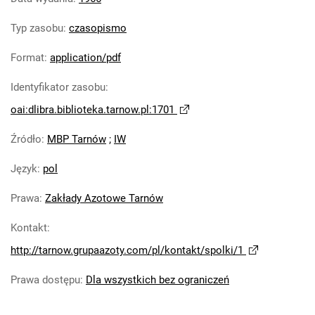
Tarnowskie Azoty : Organ Samorządu
Typ zasobu
:
czasopismo
Robotniczego Zakładów Azotowych im.
Feliksa Dzierżyńskiego. 1966, nr 11
Format
:
application/pdf
Tarnowskie Azoty : Organ Samorządu
Identyfikator zasobu
:
Robotniczego Zakładów Azotowych im.
Feliksa Dzierżyńskiego. 1966, nr 12
oai:dlibra.biblioteka.tarnow.pl:1701
Tarnowskie Azoty : Organ Samorządu
Źródło
:
MBP Tarnów
;
IW
Robotniczego Zakładów Azotowych im.
Feliksa Dzierżyńskiego. 1966, nr 13
Język
:
pol
Tarnowskie Azoty : Organ Samorządu
Robotniczego Zakładów Azotowych im.
Prawa
:
Zakłady Azotowe Tarnów
Feliksa Dzierżyńskiego. 1966, nr 14
Kontakt
:
Tarnowskie Azoty : Organ Samorządu
http://tarnow.grupaazoty.com/pl/kontakt/spolki/1
Robotniczego Zakładów Azotowych im.
Feliksa Dzierżyńskiego. 1966, nr 15
Prawa dostępu
:
Dla wszystkich bez ograniczeń
Tarnowskie Azoty : Organ Samorządu
Robotniczego Zakładów Azotowych im.