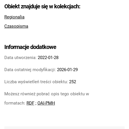
Feliksa Dzierżyńskiego. 1966, nr 16
Obiekt znajduje się w kolekcjach:
Tarnowskie Azoty : Organ Samorządu
Regionalia
Robotniczego Zakładów Azotowych im.
Czasopisma
Feliksa Dzierżyńskiego. 1966, nr 17
Tarnowskie Azoty : Organ Samorządu
Robotniczego Zakładów Azotowych im.
Informacje dodatkowe
Feliksa Dzierżyńskiego. 1966, nr 18
Tarnowskie Azoty : Organ Samorządu
Data utworzenia:
2022-01-28
Robotniczego Zakładów Azotowych im.
Data ostatniej modyfikacji:
2026-01-29
Feliksa Dzierżyńskiego. 1966, nr 19
Tarnowskie Azoty : Organ Samorządu
Liczba wyświetleń treści obiektu:
252
Robotniczego Zakładów Azotowych im.
Możesz również pobrać opis tego obiektu w
Feliksa Dzierżyńskiego. 1966, nr 20
Tarnowskie Azoty : Organ Samorządu
formatach:
RDF
;
OAI-PMH
Robotniczego Zakładów Azotowych im.
Feliksa Dzierżyńskiego. 1966, nr 21
Tarnowskie Azoty : Organ Samorządu