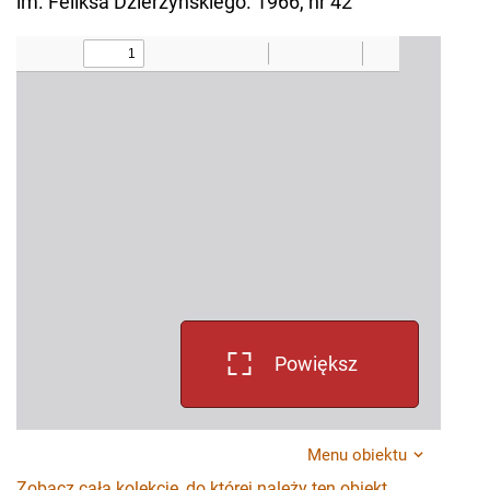
im. Feliksa Dzierżyńskiego. 1966, nr 42
Powiększ
Menu obiektu
Zobacz całą kolekcję, do której należy ten obiekt