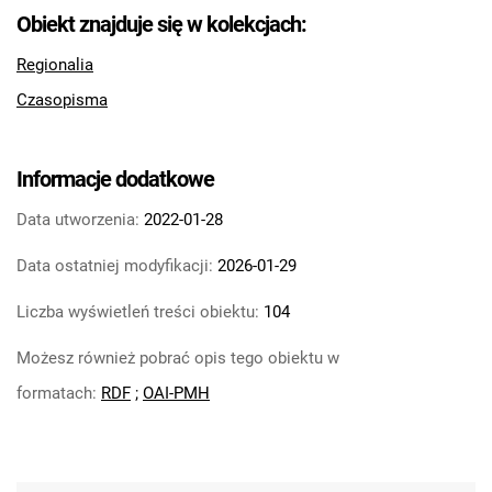
Feliksa Dzierżyńskiego. 1966, nr 16
Obiekt znajduje się w kolekcjach:
Tarnowskie Azoty : Organ Samorządu
Regionalia
Robotniczego Zakładów Azotowych im.
Czasopisma
Feliksa Dzierżyńskiego. 1966, nr 17
Tarnowskie Azoty : Organ Samorządu
Robotniczego Zakładów Azotowych im.
Informacje dodatkowe
Feliksa Dzierżyńskiego. 1966, nr 18
Tarnowskie Azoty : Organ Samorządu
Data utworzenia:
2022-01-28
Robotniczego Zakładów Azotowych im.
Data ostatniej modyfikacji:
2026-01-29
Feliksa Dzierżyńskiego. 1966, nr 19
Tarnowskie Azoty : Organ Samorządu
Liczba wyświetleń treści obiektu:
104
Robotniczego Zakładów Azotowych im.
Możesz również pobrać opis tego obiektu w
Feliksa Dzierżyńskiego. 1966, nr 20
Tarnowskie Azoty : Organ Samorządu
formatach:
RDF
;
OAI-PMH
Robotniczego Zakładów Azotowych im.
Feliksa Dzierżyńskiego. 1966, nr 21
Tarnowskie Azoty : Organ Samorządu