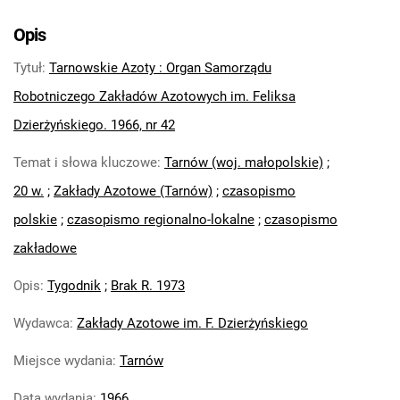
Tarnowskie Azoty : Organ Samorządu
Robotniczego Zakładów Azotowych im.
Opis
Feliksa Dzierżyńskiego. 1966, nr 5
Tytuł
:
Tarnowskie Azoty : Organ Samorządu
Tarnowskie Azoty : Organ Samorządu
Robotniczego Zakładów Azotowych im.
Robotniczego Zakładów Azotowych im. Feliksa
Feliksa Dzierżyńskiego. 1966, nr 6
Dzierżyńskiego. 1966, nr 42
Tarnowskie Azoty : Organ Samorządu
Temat i słowa kluczowe
:
Tarnów (woj. małopolskie)
;
Robotniczego Zakładów Azotowych im.
Feliksa Dzierżyńskiego. 1966, nr 7
20 w.
;
Zakłady Azotowe (Tarnów)
;
czasopismo
Tarnowskie Azoty : Organ Samorządu
polskie
;
czasopismo regionalno-lokalne
;
czasopismo
Robotniczego Zakładów Azotowych im.
zakładowe
Feliksa Dzierżyńskiego. 1966, nr 8
Tarnowskie Azoty : Organ Samorządu
Opis
:
Tygodnik
;
Brak R. 1973
Robotniczego Zakładów Azotowych im.
Wydawca
:
Zakłady Azotowe im. F. Dzierżyńskiego
Feliksa Dzierżyńskiego. 1966, nr 9
Tarnowskie Azoty : Organ Samorządu
Miejsce wydania
:
Tarnów
Robotniczego Zakładów Azotowych im.
Feliksa Dzierżyńskiego. 1966, nr 10
Data wydania
:
1966