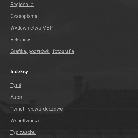
Tarnowskie Azoty : Organ Samorządu
Regionalia
Robotniczego Zakładów Azotowych im.
Czasopisma
Feliksa Dzierżyńskiego. 1967
Tarnowskie Azoty : Organ Samorządu
Wydawnictwa MBP
Robotniczego Zakładów Azotowych im.
Rękopisy
Feliksa Dzierżyńskiego. 1968
Tarnowskie Azoty : Organ Samorządu
Grafika, pocztówki, fotografia
Robotniczego Zakładów Azotowych im.
Feliksa Dzierżyńskiego. 1969
Indeksy
Tarnowskie Azoty : Organ Samorządu
Robotniczego Zakładów Azotowych im.
Tytuł
Feliksa Dzierżyńskiego. 1970
Autor
Tarnowskie Azoty : Organ Samorządu
Robotniczego Zakładów Azotowych im.
Temat i słowa kluczowe
Feliksa Dzierżyńskiego. 1971
Współtwórca
Tarnowskie Azoty : Organ Samorządu
Robotniczego Zakładów Azotowych im.
Typ zasobu
Feliksa Dzierżyńskiego. 1972