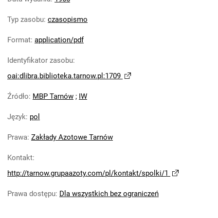
Tarnowskie Azoty : Organ Samorządu
Typ zasobu
:
czasopismo
Robotniczego Zakładów Azotowych im.
Feliksa Dzierżyńskiego. 1966, nr 11
Format
:
application/pdf
Tarnowskie Azoty : Organ Samorządu
Identyfikator zasobu
:
Robotniczego Zakładów Azotowych im.
Feliksa Dzierżyńskiego. 1966, nr 12
oai:dlibra.biblioteka.tarnow.pl:1709
Tarnowskie Azoty : Organ Samorządu
Źródło
:
MBP Tarnów
;
IW
Robotniczego Zakładów Azotowych im.
Feliksa Dzierżyńskiego. 1966, nr 13
Język
:
pol
Tarnowskie Azoty : Organ Samorządu
Robotniczego Zakładów Azotowych im.
Prawa
:
Zakłady Azotowe Tarnów
Feliksa Dzierżyńskiego. 1966, nr 14
Kontakt
:
Tarnowskie Azoty : Organ Samorządu
http://tarnow.grupaazoty.com/pl/kontakt/spolki/1
Robotniczego Zakładów Azotowych im.
Feliksa Dzierżyńskiego. 1966, nr 15
Prawa dostępu
:
Dla wszystkich bez ograniczeń
Tarnowskie Azoty : Organ Samorządu
Robotniczego Zakładów Azotowych im.