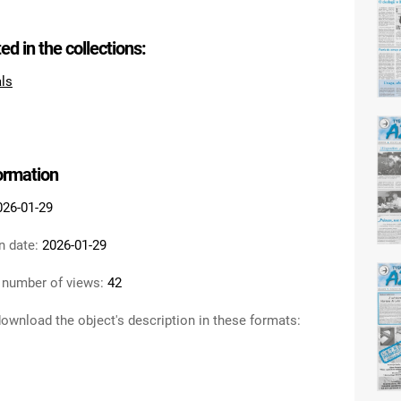
ted in the collections:
als
formation
026-01-29
n date:
2026-01-29
 number of views:
42
ownload the object's description in these formats: