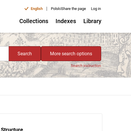
|
English
Polski
Share the page
Log in
Collections
Indexes
Library
Search
More search options
Search instruction
Structure