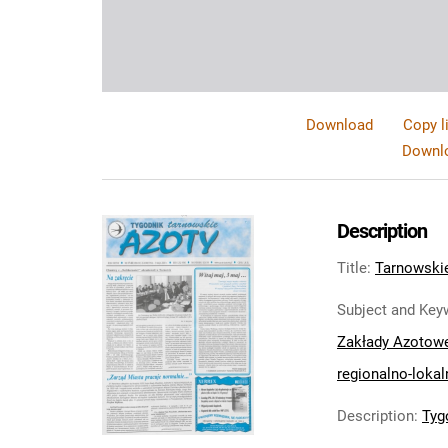
Download
Copy l
Downlo
Description
Title
:
Tarnowskie
Subject and Key
Zakłady Azotow
regionalno-lokal
Description
:
Tyg