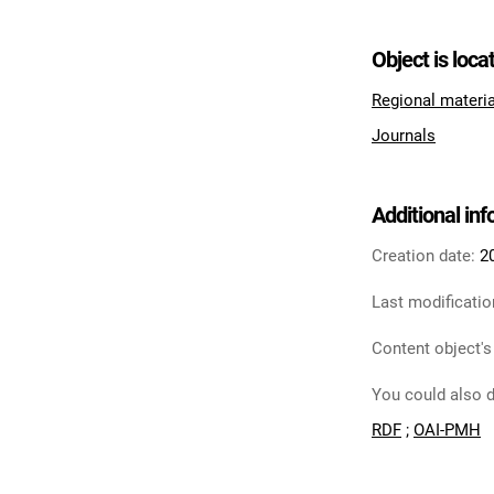
Object is loca
Regional materi
Journals
Additional in
Creation date:
2
Last modificatio
Content object's
You could also d
RDF
;
OAI-PMH