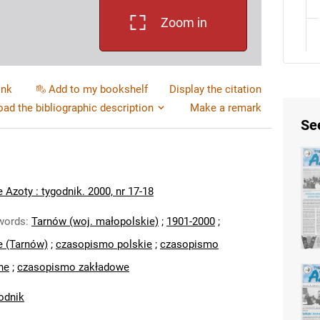
Zoom in
ink
Add to my bookshelf
Display the citation
ad the bibliographic description
Make a remark
Se
 Azoty : tygodnik. 2000, nr 17-18
words
:
Tarnów (woj. małopolskie)
;
1901-2000
;
e (Tarnów)
;
czasopismo polskie
;
czasopismo
ne
;
czasopismo zakładowe
odnik