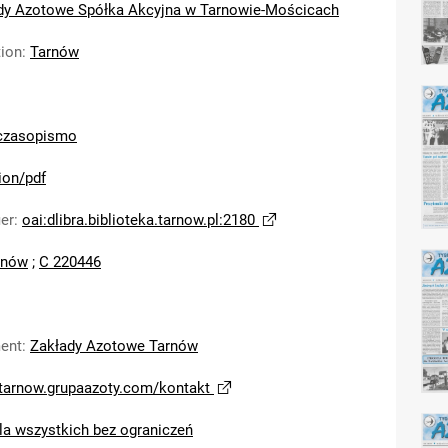
dy Azotowe Spółka Akcyjna w Tarnowie-Mościcach
tion
:
Tarnów
czasopismo
ion/pdf
ier
:
oai:dlibra.biblioteka.tarnow.pl:2180
rnów
;
C 220446
ent
:
Zakłady Azotowe Tarnów
/tarnow.grupaazoty.com/kontakt
la wszystkich bez ograniczeń