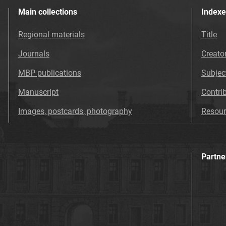
Main collections
Indexe
Regional materials
Title
Journals
Creato
MBP publications
Subjec
Manuscript
Contri
Images, postcards, photography
Resour
Partne