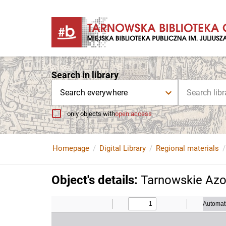
Search in library
Search everywhere
only objects with
open access
Homepage
Digital Library
Regional materials
Object's details
:
Tarnowskie Azot