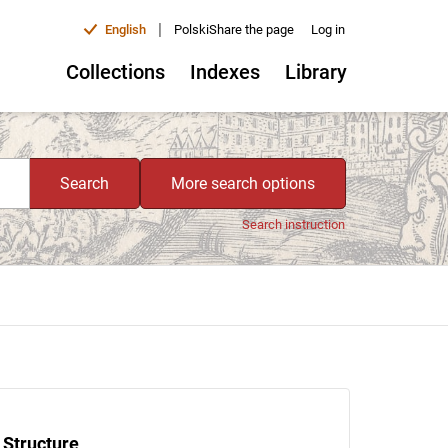
|
English
Polski
Share the page
Log in
Collections
Indexes
Library
Search
More search options
Search instruction
Structure