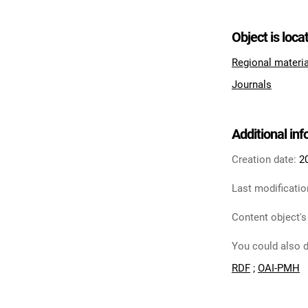
Object is loca
Regional materi
Journals
Additional in
Creation date:
2
Last modificatio
Content object's
You could also d
RDF
;
OAI-PMH