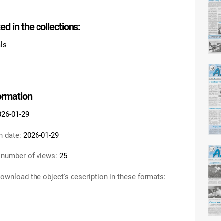
ted in the collections:
als
formation
026-01-29
n date:
2026-01-29
 number of views:
25
ownload the object's description in these formats: