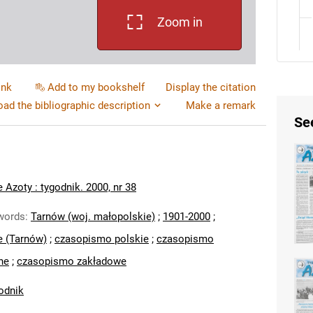
Zoom in
ink
Add to my bookshelf
Display the citation
ad the bibliographic description
Make a remark
Se
 Azoty : tygodnik. 2000, nr 38
words
:
Tarnów (woj. małopolskie)
;
1901-2000
;
e (Tarnów)
;
czasopismo polskie
;
czasopismo
ne
;
czasopismo zakładowe
odnik