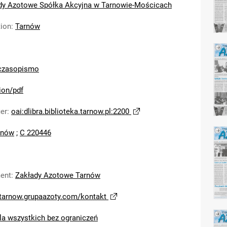
dy Azotowe Spółka Akcyjna w Tarnowie-Mościcach
tion
:
Tarnów
czasopismo
ion/pdf
ier
:
oai:dlibra.biblioteka.tarnow.pl:2200
rnów
;
C 220446
ent
:
Zakłady Azotowe Tarnów
/tarnow.grupaazoty.com/kontakt
la wszystkich bez ograniczeń