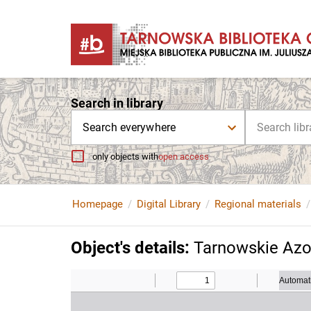
Search in library
Search everywhere
only objects with
open access
Homepage
Digital Library
Regional materials
Object's details
:
Tarnowskie Azot