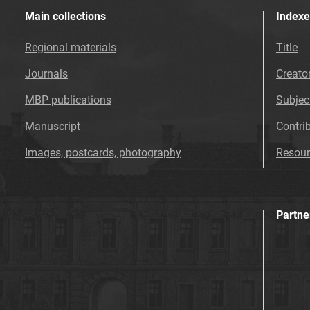
Main collections
Indexe
Regional materials
Title
Journals
Creato
MBP publications
Subjec
Manuscript
Contri
Images, postcards, photography
Resour
Partne