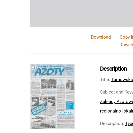
Download
Copy l
Downlo
Description
Title
:
Tarnowskie
Subject and Key
Zakłady Azotow
regionalno-lokal
Description
:
Tyg