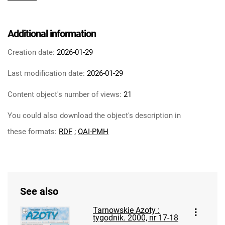
Tarnowskie Azoty : tygodnik Zakładów
Azotowych im. Feliksa Dzierżyńskiego w
Tarnowie. 1984
Additional information
Tarnowskie Azoty : tygodnik Zakładów
Creation date:
2026-01-29
Azotowych im. Feliksa Dzierżyńskiego w
Tarnowie. 1985
Last modification date:
2026-01-29
Tarnowskie Azoty : tygodnik Zakładów
Content object's number of views:
21
Azotowych im. Feliksa Dzierżyńskiego w
Tarnowie. 1986
You could also download the object's description in
Tarnowskie Azoty : tygodnik Zakładów
these formats:
RDF
;
OAI-PMH
Azotowych im. Feliksa Dzierżyńskiego w
Tarnowie. 1987
Tarnowskie Azoty : tygodnik Zakładów
Azotowych im. Feliksa Dzierżyńskiego w
Tarnowie. 1988
See also
Tarnowskie Azoty : tygodnik Zakładów
Tarnowskie Azoty :
Azotowych im. Feliksa Dzierżyńskiego w
tygodnik. 2000, nr 17-18