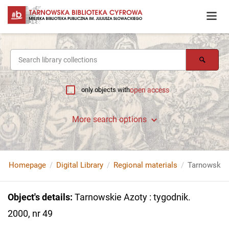
only objects with
open access
More search options
Homepage
Digital Library
Regional materials
Tarnowskie A
Object's details
:
Tarnowskie Azoty : tygodnik.
2000, nr 49