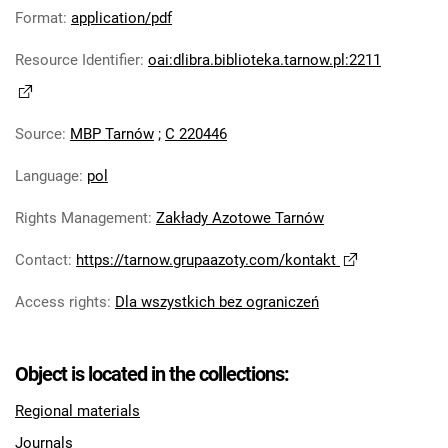
Robotniczego Zakładów Azotowych im.
Format
:
application/pdf
Feliksa Dzierżyńskiego. 1978
Resource Identifier
:
oai:dlibra.biblioteka.tarnow.pl:2211
Tarnowskie Azoty : Organ Samorządu
Robotniczego Zakładów Azotowych im.
Feliksa Dzierżyńskiego. 1979
Source
:
MBP Tarnów
;
C 220446
Tarnowskie Azoty : Organ Samorządu
Robotniczego Zakładów Azotowych im.
Language
:
pol
Feliksa Dzierżyńskiego. 1980
Rights Management
:
Zakłady Azotowe Tarnów
Tarnowskie Azoty : Organ Samorządu
Robotniczego Zakładów Azotowych im.
Contact
:
https://tarnow.grupaazoty.com/kontakt
Feliksa Dzierżyńskiego. 1981
Tarnowskie Azoty : tygodnik Zakładów
Access rights
:
Dla wszystkich bez ograniczeń
Azotowych im. Feliksa Dzierżyńskiego w
Tarnowie. 1982
Object is located in the collections:
Tarnowskie Azoty : tygodnik Zakładów
Azotowych im. Feliksa Dzierżyńskiego w
Regional materials
Tarnowie. 1983
Journals