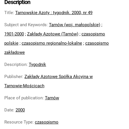
Description
Feliksa Dzierżyńskiego. 1971
Title
:
Tarnowskie Azoty : tygodnik. 2000, nr 49
Tarnowskie Azoty : Organ Samorządu
Robotniczego Zakładów Azotowych im.
Subject and Keywords
:
Tarnów (woj. małopolskie)
;
Feliksa Dzierżyńskiego. 1972
1901-2000
;
Zakłady Azotowe (Tarnów)
;
czasopismo
Tarnowskie Azoty : Organ Samorządu
polskie
;
czasopismo regionalno-lokalne
;
czasopismo
Robotniczego Zakładów Azotowych im.
Feliksa Dzierżyńskiego. 1974
zakładowe
Tarnowskie Azoty : Organ Samorządu
Description
:
Tygodnik
Robotniczego Zakładów Azotowych im.
Feliksa Dzierżyńskiego. 1975
Publisher
:
Zakłady Azotowe Spółka Akcyjna w
Tarnowskie Azoty : Organ Samorządu
Tarnowie-Mościcach
Robotniczego Zakładów Azotowych im.
Feliksa Dzierżyńskiego. 1976
Place of publication
:
Tarnów
Tarnowskie Azoty : Organ Samorządu
Date
:
2000
Robotniczego Zakładów Azotowych im.
Feliksa Dzierżyńskiego. 1977
Resource Type
:
czasopismo
Tarnowskie Azoty : Organ Samorządu