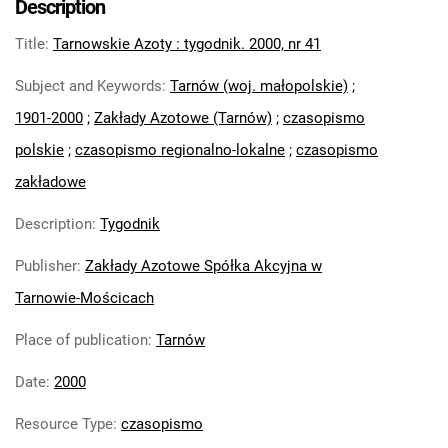
Description
Feliksa Dzierżyńskiego. 1971
Title
:
Tarnowskie Azoty : tygodnik. 2000, nr 41
Tarnowskie Azoty : Organ Samorządu
Robotniczego Zakładów Azotowych im.
Subject and Keywords
:
Tarnów (woj. małopolskie)
;
Feliksa Dzierżyńskiego. 1972
1901-2000
;
Zakłady Azotowe (Tarnów)
;
czasopismo
Tarnowskie Azoty : Organ Samorządu
polskie
;
czasopismo regionalno-lokalne
;
czasopismo
Robotniczego Zakładów Azotowych im.
Feliksa Dzierżyńskiego. 1974
zakładowe
Tarnowskie Azoty : Organ Samorządu
Description
:
Tygodnik
Robotniczego Zakładów Azotowych im.
Feliksa Dzierżyńskiego. 1975
Publisher
:
Zakłady Azotowe Spółka Akcyjna w
Tarnowskie Azoty : Organ Samorządu
Tarnowie-Mościcach
Robotniczego Zakładów Azotowych im.
Feliksa Dzierżyńskiego. 1976
Place of publication
:
Tarnów
Tarnowskie Azoty : Organ Samorządu
Date
:
2000
Robotniczego Zakładów Azotowych im.
Feliksa Dzierżyńskiego. 1977
Resource Type
:
czasopismo
Tarnowskie Azoty : Organ Samorządu