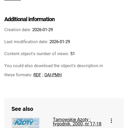
Tarnowskie Azoty : tygodnik Zakładów
Azotowych im. Feliksa Dzierżyńskiego w
Tarnowie. 1984
Additional information
Tarnowskie Azoty : tygodnik Zakładów
Creation date:
2026-01-29
Azotowych im. Feliksa Dzierżyńskiego w
Tarnowie. 1985
Last modification date:
2026-01-29
Tarnowskie Azoty : tygodnik Zakładów
Content object's number of views:
51
Azotowych im. Feliksa Dzierżyńskiego w
Tarnowie. 1986
You could also download the object's description in
Tarnowskie Azoty : tygodnik Zakładów
these formats:
RDF
;
OAI-PMH
Azotowych im. Feliksa Dzierżyńskiego w
Tarnowie. 1987
Tarnowskie Azoty : tygodnik Zakładów
Azotowych im. Feliksa Dzierżyńskiego w
Tarnowie. 1988
See also
Tarnowskie Azoty : tygodnik Zakładów
Tarnowskie Azoty :
Azotowych im. Feliksa Dzierżyńskiego w
tygodnik. 2000, nr 17-18