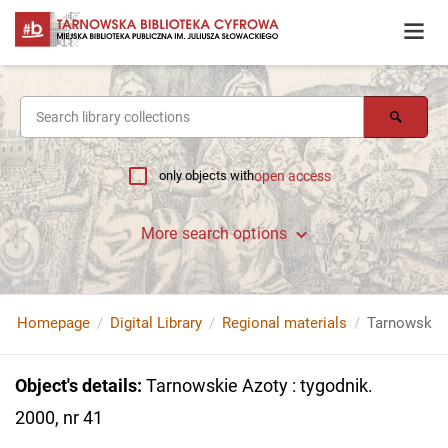
only objects with
open access
More search options
Homepage
Digital Library
Regional materials
Tarnowskie A
Object's details
:
Tarnowskie Azoty : tygodnik.
2000, nr 41