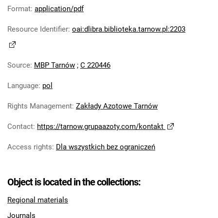
Robotniczego Zakładów Azotowych im.
Format
:
application/pdf
Feliksa Dzierżyńskiego. 1978
Resource Identifier
:
oai:dlibra.biblioteka.tarnow.pl:2203
Tarnowskie Azoty : Organ Samorządu
Robotniczego Zakładów Azotowych im.
Feliksa Dzierżyńskiego. 1979
Source
:
MBP Tarnów
;
C 220446
Tarnowskie Azoty : Organ Samorządu
Robotniczego Zakładów Azotowych im.
Language
:
pol
Feliksa Dzierżyńskiego. 1980
Rights Management
:
Zakłady Azotowe Tarnów
Tarnowskie Azoty : Organ Samorządu
Robotniczego Zakładów Azotowych im.
Contact
:
https://tarnow.grupaazoty.com/kontakt
Feliksa Dzierżyńskiego. 1981
Tarnowskie Azoty : tygodnik Zakładów
Access rights
:
Dla wszystkich bez ograniczeń
Azotowych im. Feliksa Dzierżyńskiego w
Tarnowie. 1982
Object is located in the collections:
Tarnowskie Azoty : tygodnik Zakładów
Azotowych im. Feliksa Dzierżyńskiego w
Regional materials
Tarnowie. 1983
Journals