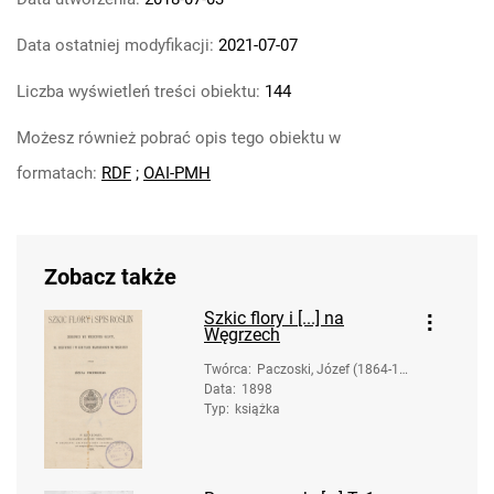
Data ostatniej modyfikacji:
2021-07-07
Liczba wyświetleń treści obiektu:
144
Możesz również pobrać opis tego obiektu w
formatach:
RDF
;
OAI-PMH
Zobacz także
Szkic flory i [...] na
Węgrzech
Twórca
:
Paczoski, Józef (1864-19
Data
:
1898
42)
Typ
:
książka