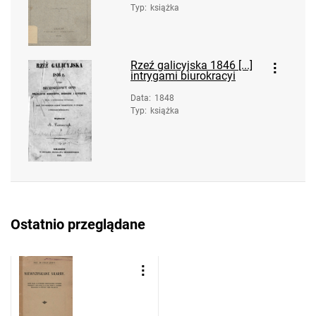
Typ
:
książka
Rzeź galicyjska 1846 [...]
intrygami biurokracyi
Data
:
1848
Typ
:
książka
Ostatnio przeglądane