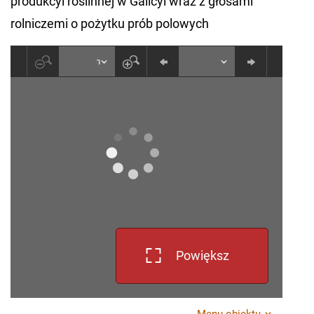
produkcyi roślinnej w Galicyi wraz z głosami
rolniczemi o pożytku prób polowych
Powiększ