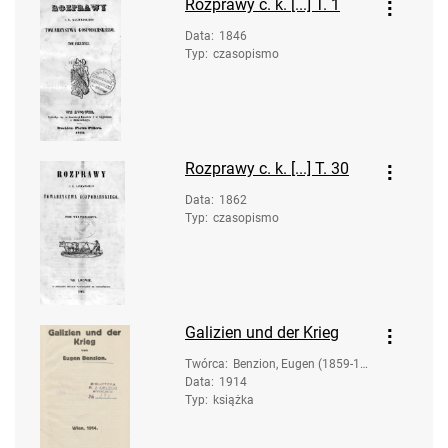
Rozprawy c. k. [...] T. 1
Data
:
1846
Typ
:
czasopismo
Rozprawy c. k. [...] T. 30
Data
:
1862
Typ
:
czasopismo
Galizien und der Krieg
Twórca
:
Benzion, Eugen (1859-19
Data
:
1914
40)
Typ
:
książka