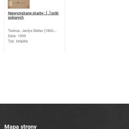
Niewyzyskane skarby : [...] prób
polowych
Twórca
:
Jentys Stefan (1860-
Data
:
1909
1919)
Typ
:
książka
Mapa strony