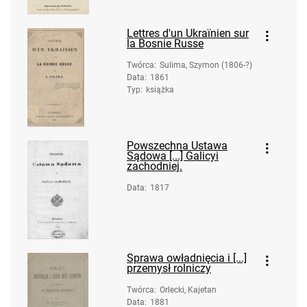
Lettres d'un Ukraïnien sur
la Bosnie Russe
Twórca
:
Sulima, Szymon (1806-?)
Data
:
1861
Typ
:
książka
Powszechna Ustawa
Sądowa [...] Galicyi
zachodniej.
Data
:
1817
Sprawa owładnięcia i [...]
przemysł rolniczy
Twórca
:
Orlecki, Kajetan
Data
:
1881