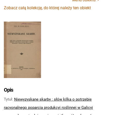
Menu obiektu
Zobacz całą kolekcję, do której należy ten obiekt
Opis
Tytuł
:
Niewyzyskane skarby : słów kilka o potrzebie
racyonalnego poparcia produkcyi roślinnej w Galicyi