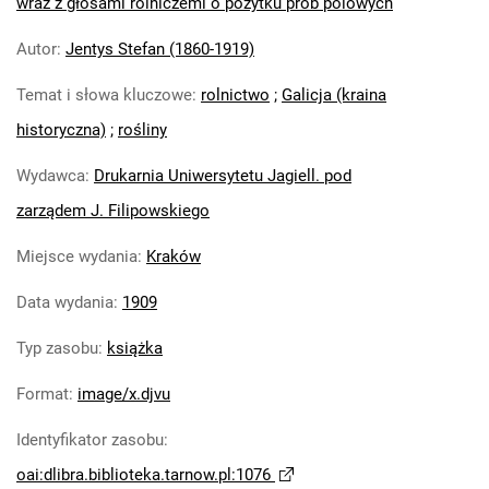
wraz z głosami rolniczemi o pożytku prób polowych
Autor
:
Jentys Stefan (1860-1919)
Temat i słowa kluczowe
:
rolnictwo
;
Galicja (kraina
historyczna)
;
rośliny
Wydawca
:
Drukarnia Uniwersytetu Jagiell. pod
zarządem J. Filipowskiego
Miejsce wydania
:
Kraków
Data wydania
:
1909
Typ zasobu
:
książka
Format
:
image/x.djvu
Identyfikator zasobu
:
oai:dlibra.biblioteka.tarnow.pl:1076