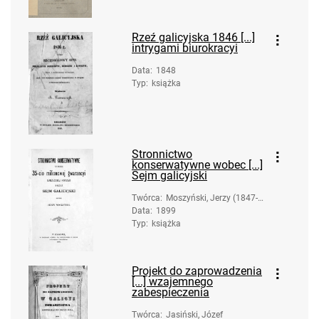
Rzeź galicyjska 1846 [...]
intrygami biurokracyi
Data
:
1848
Typ
:
książka
Stronnictwo
konserwatywne wobec [...]
Sejm galicyjski
Twórca
:
Moszyński, Jerzy (1847-1
Data
:
1899
924)
Typ
:
książka
Projekt do zaprowadzenia
[...] wzajemnego
zabespieczenia
Twórca
:
Jasiński, Józef