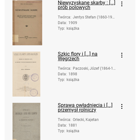
Niewyzyskane skarby : [...]
prób polowych
Twórca
:
Jentys Stefan (1860-191
Data
:
1909
9)
Typ
:
książka
Szkic flory i [...] na
Węgrzech
Twórca
:
Paczoski, Józef (1864-19
Data
:
1898
42)
Typ
:
książka
Sprawa owładnięcia i [...]
przemysł rolniczy
Twórca
:
Orlecki, Kajetan
Data
:
1881
Typ
:
książka