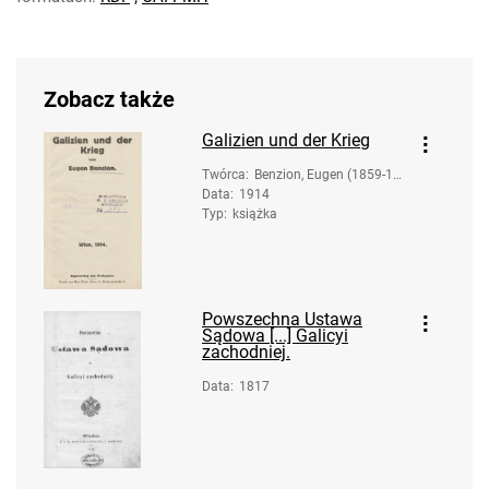
Zobacz także
Galizien und der Krieg
Twórca
:
Benzion, Eugen (1859-19
Data
:
1914
40)
Typ
:
książka
Powszechna Ustawa
Sądowa [...] Galicyi
zachodniej.
Data
:
1817