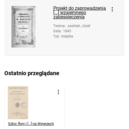
Projekt do zaprowadzenia
[...] wzajemnego
zabespieczenia
Twórca
:
Jasiński, Józef
Data
:
1845
Typ
:
książka
Ostatnio przeglądane
Szkic flory i [...] na Węgrzech