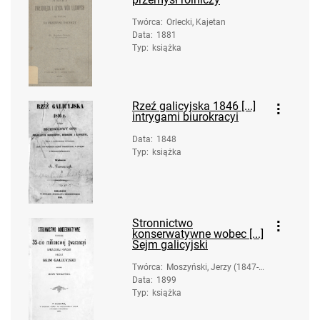
Twórca
:
Orlecki, Kajetan
Data
:
1881
Typ
:
książka
Rzeź galicyjska 1846 [...]
intrygami biurokracyi
Data
:
1848
Typ
:
książka
Stronnictwo
konserwatywne wobec [...]
Sejm galicyjski
Twórca
:
Moszyński, Jerzy (1847-1
Data
:
1899
924)
Typ
:
książka