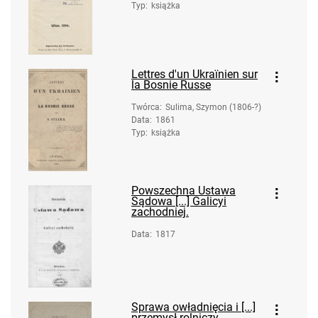
Typ
:
książka
Lettres d'un Ukraïnien sur
la Bosnie Russe
Twórca
:
Sulima, Szymon (1806-?)
Data
:
1861
Typ
:
książka
Powszechna Ustawa
Sądowa [...] Galicyi
zachodniej.
Data
:
1817
Sprawa owładnięcia i [...]
przemysł rolniczy