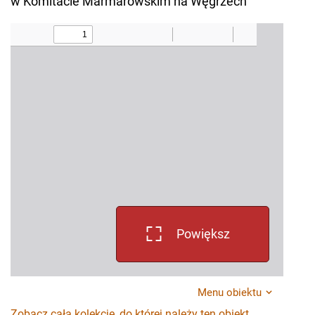
w Komitacie Marmarowskim na Węgrzech
Powiększ
Menu obiektu
Zobacz całą kolekcję, do której należy ten obiekt