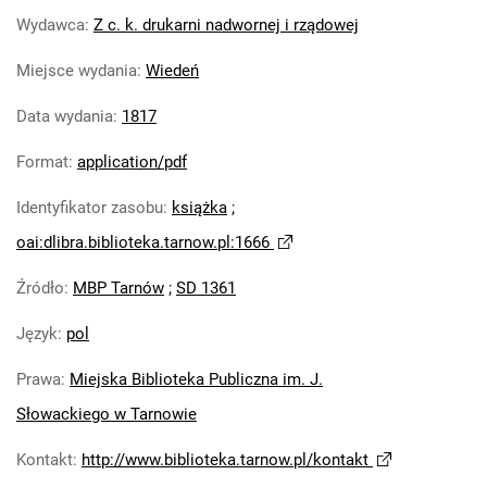
Wydawca
:
Z c. k. drukarni nadwornej i rządowej
Miejsce wydania
:
Wiedeń
Data wydania
:
1817
Format
:
application/pdf
Identyfikator zasobu
:
książka
;
oai:dlibra.biblioteka.tarnow.pl:1666
Źródło
:
MBP Tarnów
;
SD 1361
Język
:
pol
Prawa
:
Miejska Biblioteka Publiczna im. J.
Słowackiego w Tarnowie
Kontakt
:
http://www.biblioteka.tarnow.pl/kontakt