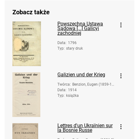
Zobacz także
Powszechna Ustawa
Sądowa [...] Galicyi
zachodniej
Data
:
1796
Typ
:
stary druk
Galizien und der Krieg
Twórca
:
Benzion, Eugen (1859-19
Data
:
1914
40)
Typ
:
książka
Lettres d'un Ukraïnien sur
la Bosnie Russe