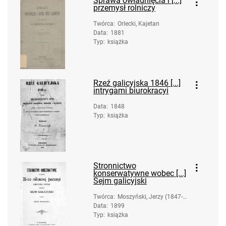
Sprawa owładnięcia i [...]
przemysł rolniczy
Twórca
:
Orlecki, Kajetan
Data
:
1881
Typ
:
książka
Rzeź galicyjska 1846 [...]
intrygami biurokracyi
Data
:
1848
Typ
:
książka
Stronnictwo
konserwatywne wobec [...]
Sejm galicyjski
Twórca
:
Moszyński, Jerzy (1847-1
Data
:
1899
924)
Typ
:
książka