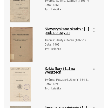
Twórca
:
Sulima, Szymon (1806-?)
Data
:
1861
Typ
:
książka
Niewyzyskane skarby : [...]
prób polowych
Twórca
:
Jentys Stefan (1860-191
Data
:
1909
9)
Typ
:
książka
Szkic flory i [...] na
Węgrzech
Twórca
:
Paczoski, Józef (1864-19
Data
:
1898
42)
Typ
:
książka