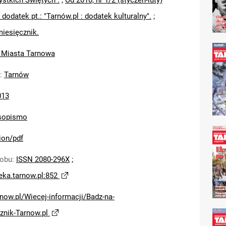
ystkich Świętych".
;
Od 2010, nr 1/2 (styczeń-luty)
 dodatek pt.: "Tarnów.pl : dodatek kulturalny".
;
miesięcznik.
 Miasta Tarnowa
:
Tarnów
013
sopismo
ion/pdf
sobu
:
ISSN 2080-296X
;
teka.tarnow.pl:852
arnow.pl/Wiecej-informacji/Badz-na-
znik-Tarnow.pl