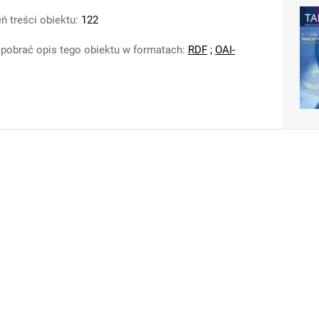
ń treści obiektu:
122
pobrać opis tego obiektu w formatach:
RDF
;
OAI-