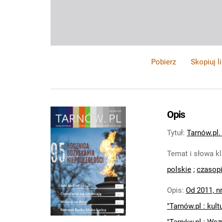
Pobierz
Skopiuj l
Opis
Tytuł
:
Tarnów.pl. 
Temat i słowa k
polskie
;
czasopi
Opis
:
Od 2011, nr
"Tarnów.pl : kult