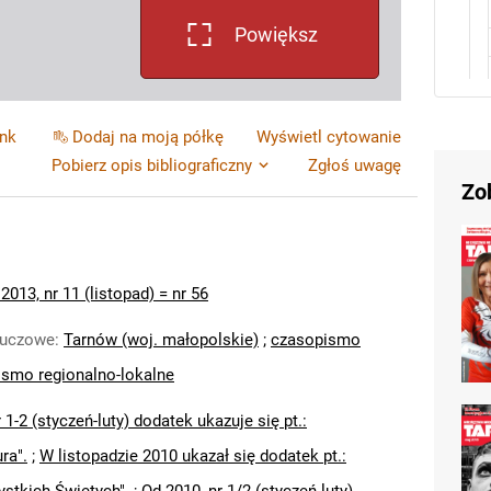
Powiększ
ink
Dodaj na moją półkę
Wyświetl cytowanie
Pobierz opis bibliograficzny
Zgłoś uwagę
Zo
2013, nr 11 (listopad) = nr 56
luczowe
:
Tarnów (woj. małopolskie)
;
czasopismo
smo regionalno-lokalne
 1-2 (styczeń-luty) dodatek ukazuje się pt.:
ura".
;
W listopadzie 2010 ukazał się dodatek pt.: