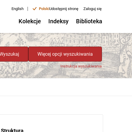
|
English
Polski
Udostępnij stronę
Zaloguj się
Kolekcje
Indeksy
Biblioteka
Wyszukaj
Więcej opcji wyszukiwania
Instrukcja wyszukiwania
Struktura