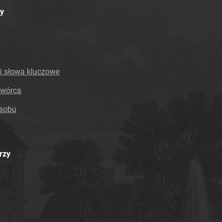
y
i słowa kluczowe
twórca
asobu
rzy