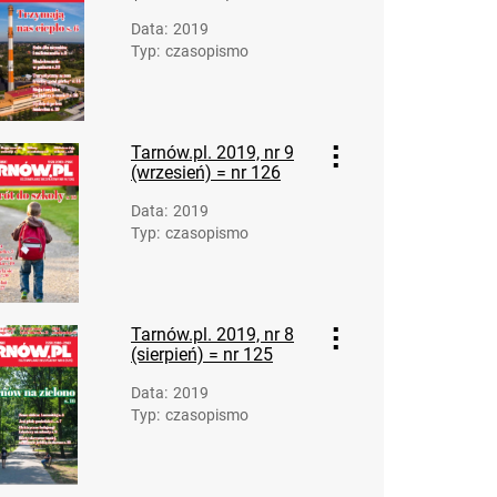
Data
:
2019
Typ
:
czasopismo
Tarnów.pl. 2019, nr 9
(wrzesień) = nr 126
Data
:
2019
Typ
:
czasopismo
Tarnów.pl. 2019, nr 8
(sierpień) = nr 125
Data
:
2019
Typ
:
czasopismo