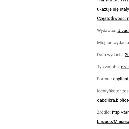
"Tarnów.pl : Wsz
ukazuje się stały
Częstotliwość: 
Wydawca
:
Urząd
Miejsce wydania
Data wydania
:
2
Typ zasobu
:
cza
Format
:
applicat
Identyfikator za
oai:dlibra.biblio
Źródło
:
http://t
biezaco/Miesiec