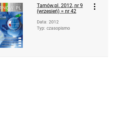
Tarnów.pl. 2012, nr 9
(wrzesień) = nr 42
Data
:
2012
Typ
:
czasopismo