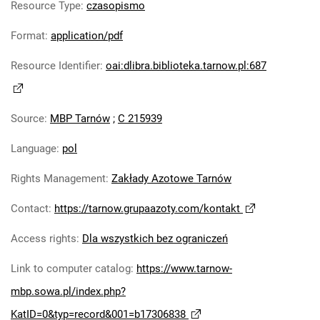
Resource Type
:
czasopismo
Robotniczego Zakładów Azotowych im.
Feliksa Dzierżyńskiego. 1978
Format
:
application/pdf
Tarnowskie Azoty : Organ Samorządu
Resource Identifier
:
oai:dlibra.biblioteka.tarnow.pl:687
Robotniczego Zakładów Azotowych im.
Feliksa Dzierżyńskiego. 1979
Tarnowskie Azoty : Organ Samorządu
Source
:
MBP Tarnów
;
C 215939
Robotniczego Zakładów Azotowych im.
Feliksa Dzierżyńskiego. 1980
Language
:
pol
Tarnowskie Azoty : Organ Samorządu
Robotniczego Zakładów Azotowych im.
Rights Management
:
Zakłady Azotowe Tarnów
Feliksa Dzierżyńskiego. 1981
Contact
:
https://tarnow.grupaazoty.com/kontakt
Tarnowskie Azoty : tygodnik Zakładów
Azotowych im. Feliksa Dzierżyńskiego w
Access rights
:
Dla wszystkich bez ograniczeń
Tarnowie. 1982
Link to computer catalog
:
https://www.tarnow-
Tarnowskie Azoty : tygodnik Zakładów
Azotowych im. Feliksa Dzierżyńskiego w
mbp.sowa.pl/index.php?
Tarnowie. 1983
KatID=0&typ=record&001=b17306838