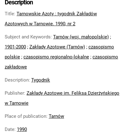
Description
Feliksa Dzierżyńskiego. 1971
Title
:
Tarnowskie Azoty : tygodnik Zakładów
Tarnowskie Azoty : Organ Samorządu
Robotniczego Zakładów Azotowych im.
Azotowych w Tarnowie. 1990, nr 2
Feliksa Dzierżyńskiego. 1972
Subject and Keywords
:
Tarnów (woj. małopolskie)
;
Tarnowskie Azoty : Organ Samorządu
1901-2000
;
Zakłady Azotowe (Tarnów)
;
czasopismo
Robotniczego Zakładów Azotowych im.
Feliksa Dzierżyńskiego. 1974
polskie
;
czasopismo regionalno-lokalne
;
czasopismo
Tarnowskie Azoty : Organ Samorządu
zakładowe
Robotniczego Zakładów Azotowych im.
Feliksa Dzierżyńskiego. 1975
Description
:
Tygodnik
Tarnowskie Azoty : Organ Samorządu
Publisher
:
Zakłady Azotowe im. Feliksa Dzierżyńskiego
Robotniczego Zakładów Azotowych im.
w Tarnowie
Feliksa Dzierżyńskiego. 1976
Tarnowskie Azoty : Organ Samorządu
Place of publication
:
Tarnów
Robotniczego Zakładów Azotowych im.
Feliksa Dzierżyńskiego. 1977
Date
:
1990
Tarnowskie Azoty : Organ Samorządu