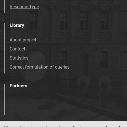
Mościcach. 1993
Resource Type
Tarnowskie Azoty : tygodnik Zakładów
Azotowych Spółka Akcyjna w Tarnowie-
Library
Mościcach. 1994
Tarnowskie Azoty : tygodnik Zakładów
About project
Azotowych Spółka Akcyjna w Tarnowie-
Contact
Mościcach. 1995
Tarnowskie Azoty : tygodnik Zakładów
Statistics
Azotowych Spółka Akcyjna w Tarnowie-
Correct formulation of queries
Mościcach. 1996
Tarnowskie Azoty : tygodnik. 1997
Partners
Tarnowskie Azoty : tygodnik. 1998
Tarnowskie Azoty : tygodnik. 1999
Tarnowskie Azoty : tygodnik. 2000
Tarnowskie Azoty : tygodnik Zakładów
Azotowych Spółka Akcyjna w Tarnowie-
Mościcach. 2001