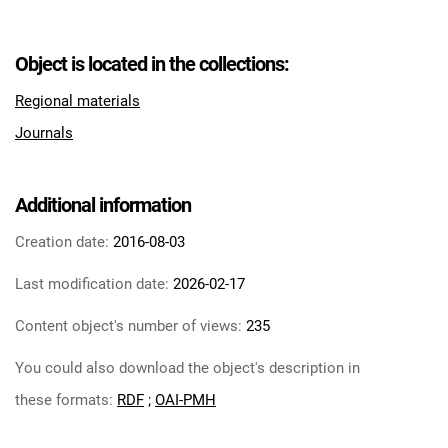
Tarnowskie Azoty : tygodnik Zakładów
Azotowych im. Feliksa Dzierżyńskiego w
Object is located in the collections:
Tarnowie. 1984
Tarnowskie Azoty : tygodnik Zakładów
Regional materials
Azotowych im. Feliksa Dzierżyńskiego w
Journals
Tarnowie. 1985
Tarnowskie Azoty : tygodnik Zakładów
Azotowych im. Feliksa Dzierżyńskiego w
Additional information
Tarnowie. 1986
Creation date:
2016-08-03
Tarnowskie Azoty : tygodnik Zakładów
Azotowych im. Feliksa Dzierżyńskiego w
Last modification date:
2026-02-17
Tarnowie. 1987
Tarnowskie Azoty : tygodnik Zakładów
Content object's number of views:
235
Azotowych im. Feliksa Dzierżyńskiego w
You could also download the object's description in
Tarnowie. 1988
Tarnowskie Azoty : tygodnik Zakładów
these formats:
RDF
;
OAI-PMH
Azotowych im. Feliksa Dzierżyńskiego w