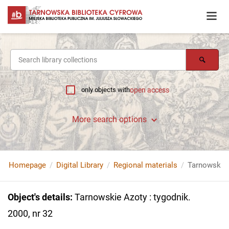
only objects with
open access
More search options
Homepage
Digital Library
Regional materials
Tarnowskie A
Object's details
:
Tarnowskie Azoty : tygodnik.
2000, nr 32