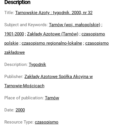
Description
Feliksa Dzierżyńskiego. 1971
Title
:
Tarnowskie Azoty : tygodnik. 2000, nr 32
Tarnowskie Azoty : Organ Samorządu
Robotniczego Zakładów Azotowych im.
Subject and Keywords
:
Tarnów (woj. małopolskie)
;
Feliksa Dzierżyńskiego. 1972
1901-2000
;
Zakłady Azotowe (Tarnów)
;
czasopismo
Tarnowskie Azoty : Organ Samorządu
polskie
;
czasopismo regionalno-lokalne
;
czasopismo
Robotniczego Zakładów Azotowych im.
Feliksa Dzierżyńskiego. 1974
zakładowe
Tarnowskie Azoty : Organ Samorządu
Description
:
Tygodnik
Robotniczego Zakładów Azotowych im.
Feliksa Dzierżyńskiego. 1975
Publisher
:
Zakłady Azotowe Spółka Akcyjna w
Tarnowskie Azoty : Organ Samorządu
Tarnowie-Mościcach
Robotniczego Zakładów Azotowych im.
Feliksa Dzierżyńskiego. 1976
Place of publication
:
Tarnów
Tarnowskie Azoty : Organ Samorządu
Date
:
2000
Robotniczego Zakładów Azotowych im.
Feliksa Dzierżyńskiego. 1977
Resource Type
:
czasopismo
Tarnowskie Azoty : Organ Samorządu