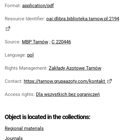
Robotniczego Zakładów Azotowych im.
Format
:
application/pdf
Feliksa Dzierżyńskiego. 1978
Resource Identifier
:
oai:dlibra.biblioteka.tarnow.pl:2194
Tarnowskie Azoty : Organ Samorządu
Robotniczego Zakładów Azotowych im.
Feliksa Dzierżyńskiego. 1979
Source
:
MBP Tarnów
;
C 220446
Tarnowskie Azoty : Organ Samorządu
Robotniczego Zakładów Azotowych im.
Language
:
pol
Feliksa Dzierżyńskiego. 1980
Rights Management
:
Zakłady Azotowe Tarnów
Tarnowskie Azoty : Organ Samorządu
Robotniczego Zakładów Azotowych im.
Contact
:
https://tarnow.grupaazoty.com/kontakt
Feliksa Dzierżyńskiego. 1981
Tarnowskie Azoty : tygodnik Zakładów
Access rights
:
Dla wszystkich bez ograniczeń
Azotowych im. Feliksa Dzierżyńskiego w
Tarnowie. 1982
Object is located in the collections:
Tarnowskie Azoty : tygodnik Zakładów
Azotowych im. Feliksa Dzierżyńskiego w
Regional materials
Tarnowie. 1983
Journals