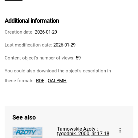
Tarnowskie Azoty : tygodnik Zakładów
Azotowych im. Feliksa Dzierżyńskiego w
Tarnowie. 1984
Additional information
Tarnowskie Azoty : tygodnik Zakładów
Creation date:
2026-01-29
Azotowych im. Feliksa Dzierżyńskiego w
Tarnowie. 1985
Last modification date:
2026-01-29
Tarnowskie Azoty : tygodnik Zakładów
Content object's number of views:
59
Azotowych im. Feliksa Dzierżyńskiego w
Tarnowie. 1986
You could also download the object's description in
Tarnowskie Azoty : tygodnik Zakładów
these formats:
RDF
;
OAI-PMH
Azotowych im. Feliksa Dzierżyńskiego w
Tarnowie. 1987
Tarnowskie Azoty : tygodnik Zakładów
Azotowych im. Feliksa Dzierżyńskiego w
Tarnowie. 1988
See also
Tarnowskie Azoty : tygodnik Zakładów
Tarnowskie Azoty :
Azotowych im. Feliksa Dzierżyńskiego w
tygodnik. 2000, nr 17-18