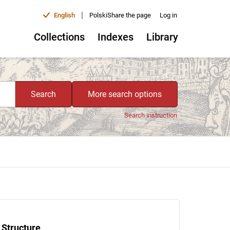
|
English
Polski
Share the page
Log in
Collections
Indexes
Library
Search
More search options
Search instruction
Structure