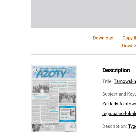
Download
Copy l
Downlo
Description
Title
:
Tarnowskie
Subject and Key
Zakłady Azotow
regionalno-lokal
Description
:
Tyg