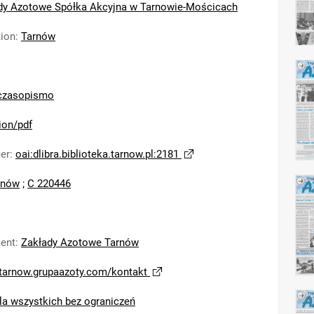
dy Azotowe Spółka Akcyjna w Tarnowie-Mościcach
tion
:
Tarnów
czasopismo
ion/pdf
ier
:
oai:dlibra.biblioteka.tarnow.pl:2181
rnów
;
C 220446
ent
:
Zakłady Azotowe Tarnów
/tarnow.grupaazoty.com/kontakt
la wszystkich bez ograniczeń