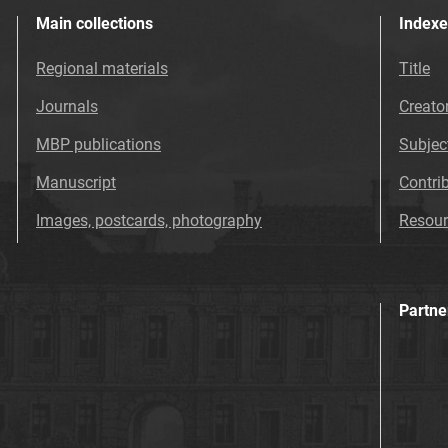
Main collections
Indexe
Regional materials
Title
Journals
Creato
MBP publications
Subjec
Manuscript
Contri
Images, postcards, photography
Resour
Partne