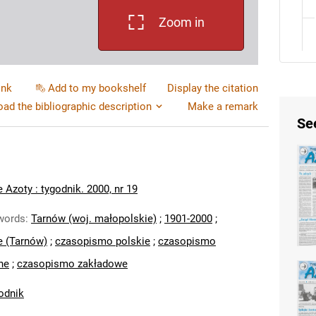
Zoom in
ink
Add to my bookshelf
Display the citation
ad the bibliographic description
Make a remark
Se
 Azoty : tygodnik. 2000, nr 19
words
:
Tarnów (woj. małopolskie)
;
1901-2000
;
e (Tarnów)
;
czasopismo polskie
;
czasopismo
ne
;
czasopismo zakładowe
odnik