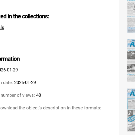
ted in the collections:
als
formation
026-01-29
n date:
2026-01-29
 number of views:
40
ownload the object's description in these formats: