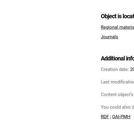
Object is loca
Regional materi
Journals
Additional in
Creation date:
2
Last modificatio
Content object's
You could also d
RDF
;
OAI-PMH