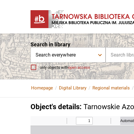
Search in library
Search everywhere
only objects with
open access
Homepage
Digital Library
Regional materials
Object's details
:
Tarnowskie Azot