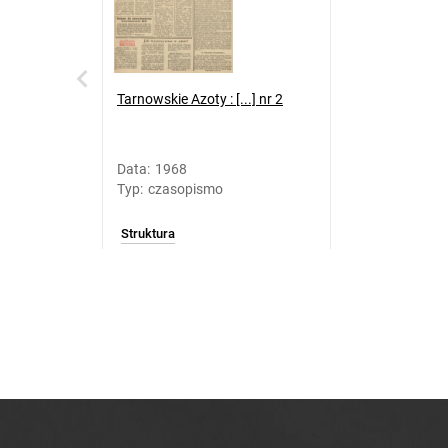
Tarnowskie Azoty : [...] nr 2
Data
:
1968
Typ
:
czasopismo
Struktura