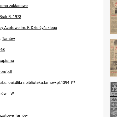
ismo zakładowe
Brak R. 1973
dy Azotowe im. F. Dzierżyńskiego
:
Tarnów
968
sopismo
ion/pdf
sobu
:
oai:dlibra.biblioteka.tarnow.pl:1394
nów
;
IW
Azotowe Tarnów