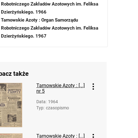
Robotniczego Zakładów Azotowych im. Feliksa
Dzierżyńskiego. 1966
Tarnowskie Azoty : Organ Samorządu
Robotniczego Zakładów Azotowych im. Feliksa
Dzierżyńskiego. 1967
Tarnowskie Azoty : Organ Samorządu
Robotniczego Zakładów Azotowych im. Feliksa
Dzierżyńskiego. 1968
Tarnowskie Azoty : Organ Samorządu
bacz także
Robotniczego Zakładów Azotowych im.
Feliksa Dzierżyńskiego. 1968, nr 1
Tarnowskie Azoty : [...]
nr 5
Tarnowskie Azoty : Organ Samorządu
Robotniczego Zakładów Azotowych im.
Data
:
1964
Feliksa Dzierżyńskiego. 1968, nr 2
Typ
:
czasopismo
Tarnowskie Azoty : Organ Samorządu
Robotniczego Zakładów Azotowych im.
Feliksa Dzierżyńskiego. 1968, nr 3
Tarnowskie Azoty : [...]