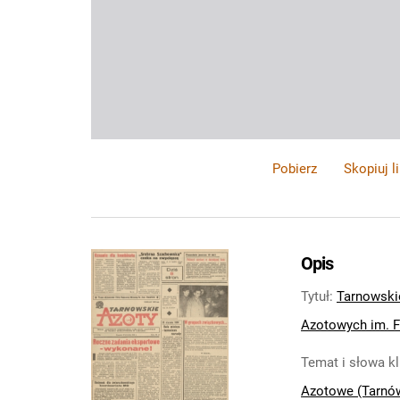
Pobierz
Skopiuj l
Opis
Tytuł
:
Tarnowski
Azotowych im. Fe
Temat i słowa k
Azotowe (Tarnó