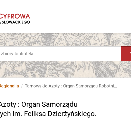
Regionalia
Tarnowskie Azoty : Organ Samorządu Robotniczego Zakładów Azotowych im. Feliksa Dzierżyńskiego. 1968, nr 2
Azoty : Organ Samorządu
h im. Feliksa Dzierżyńskiego.