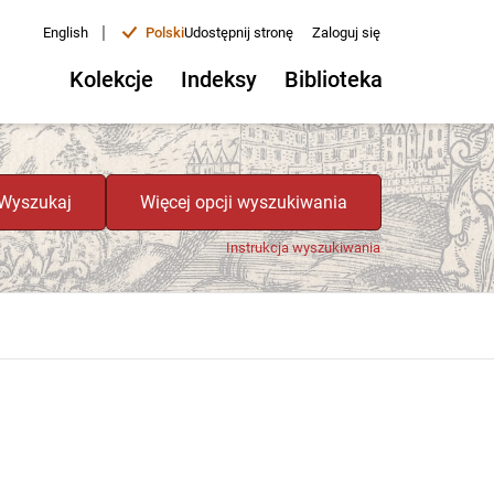
|
English
Polski
Udostępnij stronę
Zaloguj się
Kolekcje
Indeksy
Biblioteka
Wyszukaj
Więcej opcji wyszukiwania
Instrukcja wyszukiwania