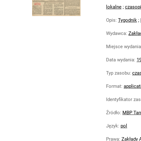
lokalne
;
czasop
Opis
:
Tygodnik
;
Wydawca
:
Zakła
Miejsce wydania
Data wydania
:
1
Typ zasobu
:
cza
Format
:
applicat
Identyfikator za
Źródło
:
MBP Tar
Język
:
pol
Prawa
:
Zakłady 