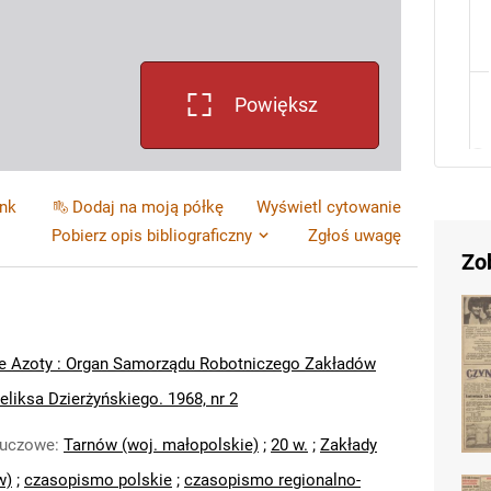
Powiększ
ink
Dodaj na moją półkę
Wyświetl cytowanie
Pobierz opis bibliograficzny
Zgłoś uwagę
Zo
e Azoty : Organ Samorządu Robotniczego Zakładów
liksa Dzierżyńskiego. 1968, nr 2
luczowe
:
Tarnów (woj. małopolskie)
;
20 w.
;
Zakłady
w)
;
czasopismo polskie
;
czasopismo regionalno-