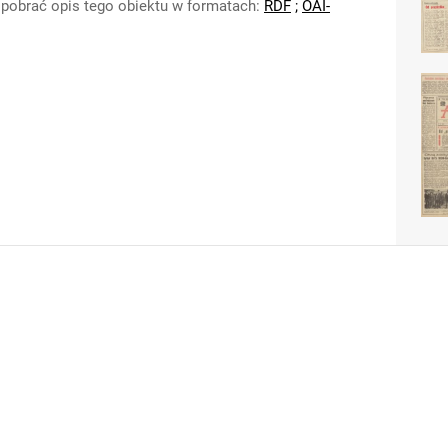
pobrać opis tego obiektu w formatach:
RDF
;
OAI-