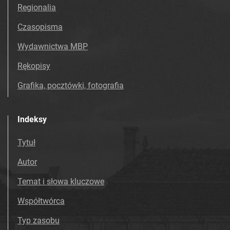
Tarnowskie Azoty : Organ Samorządu
Regionalia
Robotniczego Zakładów Azotowych im.
Czasopisma
Feliksa Dzierżyńskiego. 1968, nr 49
Tarnowskie Azoty : Organ Samorządu
Wydawnictwa MBP
Robotniczego Zakładów Azotowych im.
Rękopisy
Feliksa Dzierżyńskiego. 1968, nr 50
Tarnowskie Azoty : Organ Samorządu
Grafika, pocztówki, fotografia
Robotniczego Zakładów Azotowych im.
Feliksa Dzierżyńskiego. 1968, nr 51
Indeksy
Tarnowskie Azoty : Organ Samorządu
Robotniczego Zakładów Azotowych im.
Tytuł
Feliksa Dzierżyńskiego. 1969
Autor
Tarnowskie Azoty : Organ Samorządu
Robotniczego Zakładów Azotowych im.
Temat i słowa kluczowe
Feliksa Dzierżyńskiego. 1970
Współtwórca
Tarnowskie Azoty : Organ Samorządu
Robotniczego Zakładów Azotowych im.
Typ zasobu
Feliksa Dzierżyńskiego. 1971