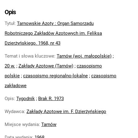
Tarnowskie Azoty : Organ Samorządu
Robotniczego Zakładów Azotowych im.
Opis
Feliksa Dzierżyńskiego. 1968, nr 3
Tytuł
:
Tarnowskie Azoty : Organ Samorządu
Tarnowskie Azoty : Organ Samorządu
Robotniczego Zakładów Azotowych im.
Robotniczego Zakładów Azotowych im. Feliksa
Feliksa Dzierżyńskiego. 1968, nr 4
Dzierżyńskiego. 1968, nr 43
Tarnowskie Azoty : Organ Samorządu
Temat i słowa kluczowe
:
Tarnów (woj. małopolskie)
;
Robotniczego Zakładów Azotowych im.
Feliksa Dzierżyńskiego. 1968, nr 5
20 w.
;
Zakłady Azotowe (Tarnów)
;
czasopismo
Tarnowskie Azoty : Organ Samorządu
polskie
;
czasopismo regionalno-lokalne
;
czasopismo
Robotniczego Zakładów Azotowych im.
zakładowe
Feliksa Dzierżyńskiego. 1968, nr 6
Tarnowskie Azoty : Organ Samorządu
Opis
:
Tygodnik
;
Brak R. 1973
Robotniczego Zakładów Azotowych im.
Wydawca
:
Zakłady Azotowe im. F. Dzierżyńskiego
Feliksa Dzierżyńskiego. 1968, nr 7
Tarnowskie Azoty : Organ Samorządu
Miejsce wydania
:
Tarnów
Robotniczego Zakładów Azotowych im.
Feliksa Dzierżyńskiego. 1968, nr 8
Data wydania
:
1968