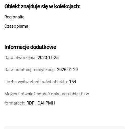
Feliksa Dzierżyńskiego. 1968, nr 14
Obiekt znajduje się w kolekcjach:
Tarnowskie Azoty : Organ Samorządu
Regionalia
Robotniczego Zakładów Azotowych im.
Czasopisma
Feliksa Dzierżyńskiego. 1968, nr 15
Tarnowskie Azoty : Organ Samorządu
Robotniczego Zakładów Azotowych im.
Informacje dodatkowe
Feliksa Dzierżyńskiego. 1968, nr 16
Tarnowskie Azoty : Organ Samorządu
Data utworzenia:
2020-11-25
Robotniczego Zakładów Azotowych im.
Data ostatniej modyfikacji:
2026-01-29
Feliksa Dzierżyńskiego. 1968, nr 17
Tarnowskie Azoty : Organ Samorządu
Liczba wyświetleń treści obiektu:
154
Robotniczego Zakładów Azotowych im.
Możesz również pobrać opis tego obiektu w
Feliksa Dzierżyńskiego. 1968, nr 18
Tarnowskie Azoty : Organ Samorządu
formatach:
RDF
;
OAI-PMH
Robotniczego Zakładów Azotowych im.
Feliksa Dzierżyńskiego. 1968, nr 19
Tarnowskie Azoty : Organ Samorządu