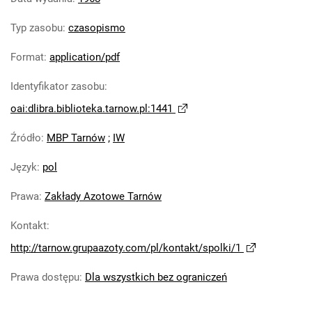
Tarnowskie Azoty : Organ Samorządu
Typ zasobu
:
czasopismo
Robotniczego Zakładów Azotowych im.
Feliksa Dzierżyńskiego. 1968, nr 9
Format
:
application/pdf
Tarnowskie Azoty : Organ Samorządu
Identyfikator zasobu
:
Robotniczego Zakładów Azotowych im.
Feliksa Dzierżyńskiego. 1968, nr 10
oai:dlibra.biblioteka.tarnow.pl:1441
Tarnowskie Azoty : Organ Samorządu
Źródło
:
MBP Tarnów
;
IW
Robotniczego Zakładów Azotowych im.
Feliksa Dzierżyńskiego. 1968, nr 11
Język
:
pol
Tarnowskie Azoty : Organ Samorządu
Robotniczego Zakładów Azotowych im.
Prawa
:
Zakłady Azotowe Tarnów
Feliksa Dzierżyńskiego. 1968, nr 12
Kontakt
:
Tarnowskie Azoty : Organ Samorządu
http://tarnow.grupaazoty.com/pl/kontakt/spolki/1
Robotniczego Zakładów Azotowych im.
Feliksa Dzierżyńskiego. 1968, nr 13
Prawa dostępu
:
Dla wszystkich bez ograniczeń
Tarnowskie Azoty : Organ Samorządu
Robotniczego Zakładów Azotowych im.