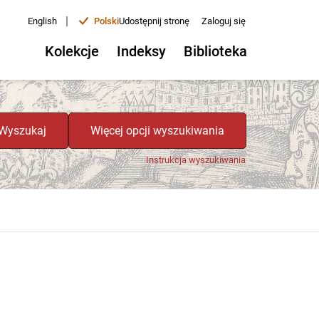
|
English
Polski
Udostępnij stronę
Zaloguj się
Kolekcje
Indeksy
Biblioteka
Wyszukaj
Więcej opcji wyszukiwania
Instrukcja wyszukiwania