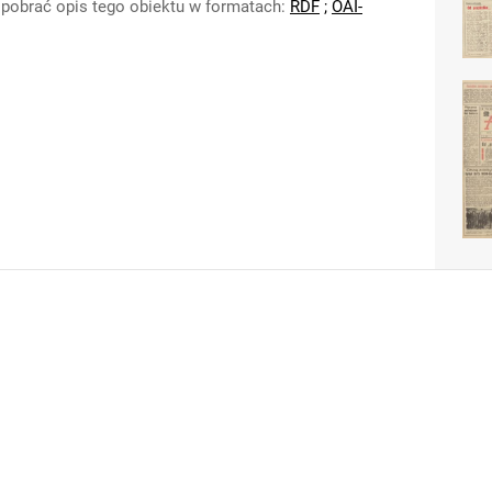
pobrać opis tego obiektu w formatach:
RDF
;
OAI-