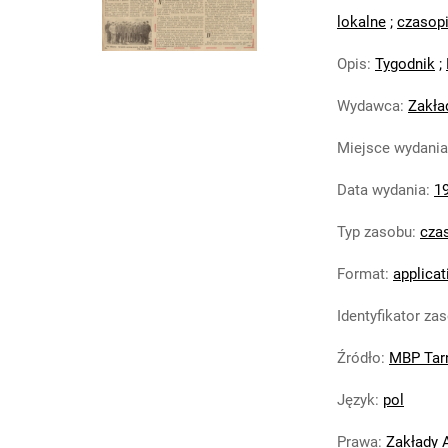
lokalne
;
czasop
Opis
:
Tygodnik
;
Wydawca
:
Zakła
Miejsce wydania
Data wydania
:
1
Typ zasobu
:
cza
Format
:
applicat
Identyfikator za
Źródło
:
MBP Tar
Język
:
pol
Prawa
:
Zakłady 