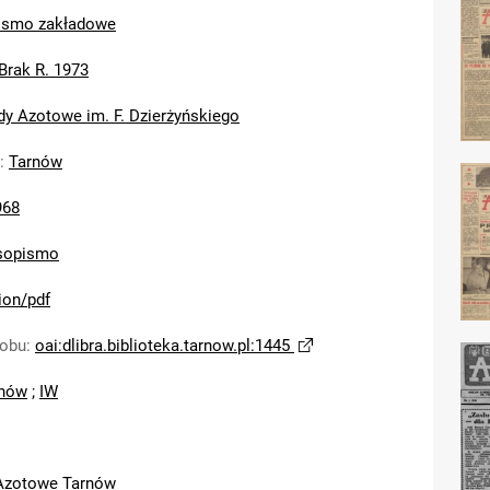
ismo zakładowe
Brak R. 1973
dy Azotowe im. F. Dzierżyńskiego
:
Tarnów
968
sopismo
ion/pdf
sobu
:
oai:dlibra.biblioteka.tarnow.pl:1445
nów
;
IW
Azotowe Tarnów