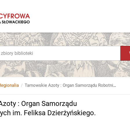
Regionalia
Tarnowskie Azoty : Organ Samorządu Robotniczego Zakładów Azotowych im. Feliksa Dzierżyńskiego. 1968, nr 47
Azoty : Organ Samorządu
h im. Feliksa Dzierżyńskiego.