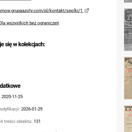
tarnow.grupaazoty.com/pl/kontakt/spolki/1
Dla wszystkich bez ograniczeń
je się w kolekcjach:
odatkowe
:
2020-11-25
odyfikacji:
2026-01-29
ń treści obiektu:
131