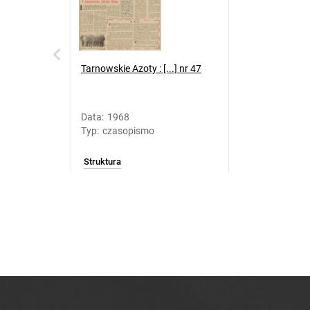
Tarnowskie Azoty : [...] nr 47
Data
:
1968
Typ
:
czasopismo
Struktura