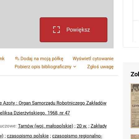
Powiększ
ink
Dodaj na moją półkę
Wyświetl cytowanie
Pobierz opis bibliograficzny
Zgłoś uwagę
Zo
e Azoty : Organ Samorządu Robotniczego Zakładów
liksa Dzierżyńskiego. 1968, nr 47
luczowe
:
Tarnów (woj. małopolskie)
;
20 w.
;
Zakłady
w)
;
czasopismo polskie
;
czasopismo regionalno-