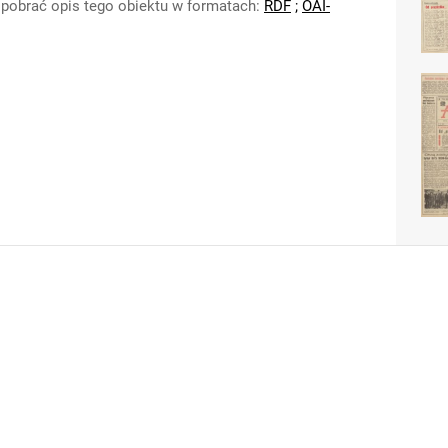
pobrać opis tego obiektu w formatach:
RDF
;
OAI-