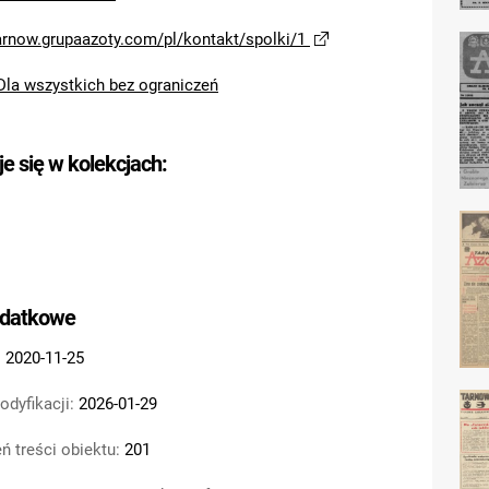
tarnow.grupaazoty.com/pl/kontakt/spolki/1
Dla wszystkich bez ograniczeń
je się w kolekcjach:
odatkowe
:
2020-11-25
odyfikacji:
2026-01-29
ń treści obiektu:
201