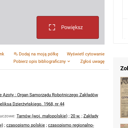
Powiększ
ink
Dodaj na moją półkę
Wyświetl cytowanie
Pobierz opis bibliograficzny
Zgłoś uwagę
Zo
e Azoty : Organ Samorządu Robotniczego Zakładów
liksa Dzierżyńskiego. 1968, nr 44
luczowe
:
Tarnów (woj. małopolskie)
;
20 w.
;
Zakłady
w)
;
czasopismo polskie
;
czasopismo regionalno-