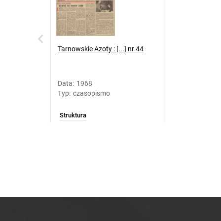
Tarnowskie Azoty : [...] nr 44
Data
:
1968
Typ
:
czasopismo
Struktura