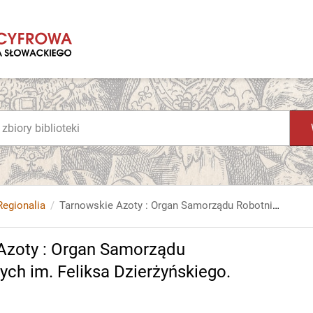
Regionalia
Tarnowskie Azoty : Organ Samorządu Robotniczego Zakładów Azotowych im. Feliksa Dzierżyńskiego. 1968, nr 44
Azoty : Organ Samorządu
h im. Feliksa Dzierżyńskiego.