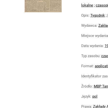
lokalne
;
czasop
Opis
:
Tygodnik
;
Wydawca
:
Zakła
Miejsce wydania
Data wydania
:
1
Typ zasobu
:
cza
Format
:
applicat
Identyfikator za
Źródło
:
MBP Tar
Język
:
pol
Prawa
:
Zakłady 