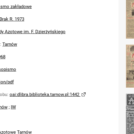
ismo zakładowe
Brak R. 1973
dy Azotowe im. F. Dzierżyńskiego
:
Tarnów
968
sopismo
ion/pdf
sobu
:
oai:dlibra.biblioteka.tarnow.pl:1442
nów
;
IW
Azotowe Tarnów