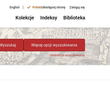
|
English
Polski
Udostępnij stronę
Zaloguj się
Kolekcje
Indeksy
Biblioteka
Wyszukaj
Więcej opcji wyszukiwania
Instrukcja wyszukiwania