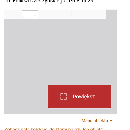
im. Feliksa Dzierżyńskiego. 1968, nr 29
Powiększ
Menu obiektu
Zobacz całą kolekcję, do której należy ten obiekt