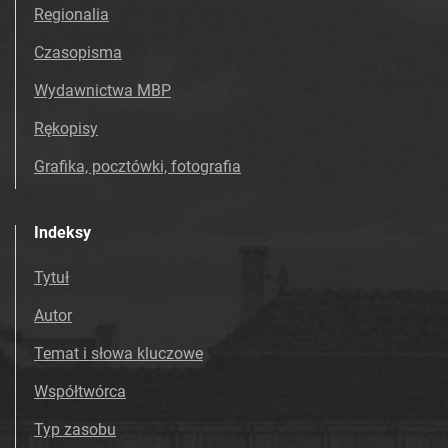
Tarnowskie Azoty : Organ Samorządu
Regionalia
Robotniczego Zakładów Azotowych im.
Czasopisma
Feliksa Dzierżyńskiego. 1968, nr 49
Tarnowskie Azoty : Organ Samorządu
Wydawnictwa MBP
Robotniczego Zakładów Azotowych im.
Rękopisy
Feliksa Dzierżyńskiego. 1968, nr 50
Tarnowskie Azoty : Organ Samorządu
Grafika, pocztówki, fotografia
Robotniczego Zakładów Azotowych im.
Feliksa Dzierżyńskiego. 1968, nr 51
Indeksy
Tarnowskie Azoty : Organ Samorządu
Robotniczego Zakładów Azotowych im.
Tytuł
Feliksa Dzierżyńskiego. 1969
Autor
Tarnowskie Azoty : Organ Samorządu
Robotniczego Zakładów Azotowych im.
Temat i słowa kluczowe
Feliksa Dzierżyńskiego. 1970
Współtwórca
Tarnowskie Azoty : Organ Samorządu
Robotniczego Zakładów Azotowych im.
Typ zasobu
Feliksa Dzierżyńskiego. 1971