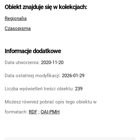
Feliksa Dzierżyńskiego. 1968, nr 14
Obiekt znajduje się w kolekcjach:
Tarnowskie Azoty : Organ Samorządu
Regionalia
Robotniczego Zakładów Azotowych im.
Czasopisma
Feliksa Dzierżyńskiego. 1968, nr 15
Tarnowskie Azoty : Organ Samorządu
Robotniczego Zakładów Azotowych im.
Informacje dodatkowe
Feliksa Dzierżyńskiego. 1968, nr 16
Tarnowskie Azoty : Organ Samorządu
Data utworzenia:
2020-11-20
Robotniczego Zakładów Azotowych im.
Data ostatniej modyfikacji:
2026-01-29
Feliksa Dzierżyńskiego. 1968, nr 17
Tarnowskie Azoty : Organ Samorządu
Liczba wyświetleń treści obiektu:
239
Robotniczego Zakładów Azotowych im.
Możesz również pobrać opis tego obiektu w
Feliksa Dzierżyńskiego. 1968, nr 18
Tarnowskie Azoty : Organ Samorządu
formatach:
RDF
;
OAI-PMH
Robotniczego Zakładów Azotowych im.
Feliksa Dzierżyńskiego. 1968, nr 19
Tarnowskie Azoty : Organ Samorządu