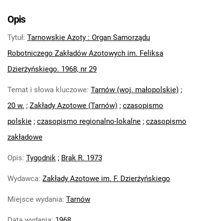
Tarnowskie Azoty : Organ Samorządu
Robotniczego Zakładów Azotowych im.
Opis
Feliksa Dzierżyńskiego. 1968, nr 3
Tytuł
:
Tarnowskie Azoty : Organ Samorządu
Tarnowskie Azoty : Organ Samorządu
Robotniczego Zakładów Azotowych im.
Robotniczego Zakładów Azotowych im. Feliksa
Feliksa Dzierżyńskiego. 1968, nr 4
Dzierżyńskiego. 1968, nr 29
Tarnowskie Azoty : Organ Samorządu
Temat i słowa kluczowe
:
Tarnów (woj. małopolskie)
;
Robotniczego Zakładów Azotowych im.
Feliksa Dzierżyńskiego. 1968, nr 5
20 w.
;
Zakłady Azotowe (Tarnów)
;
czasopismo
Tarnowskie Azoty : Organ Samorządu
polskie
;
czasopismo regionalno-lokalne
;
czasopismo
Robotniczego Zakładów Azotowych im.
zakładowe
Feliksa Dzierżyńskiego. 1968, nr 6
Tarnowskie Azoty : Organ Samorządu
Opis
:
Tygodnik
;
Brak R. 1973
Robotniczego Zakładów Azotowych im.
Wydawca
:
Zakłady Azotowe im. F. Dzierżyńskiego
Feliksa Dzierżyńskiego. 1968, nr 7
Tarnowskie Azoty : Organ Samorządu
Miejsce wydania
:
Tarnów
Robotniczego Zakładów Azotowych im.
Feliksa Dzierżyńskiego. 1968, nr 8
Data wydania
:
1968