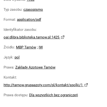
Tarnowskie Azoty : Organ Samorządu
Typ zasobu
:
czasopismo
Robotniczego Zakładów Azotowych im.
Feliksa Dzierżyńskiego. 1968, nr 9
Format
:
application/pdf
Tarnowskie Azoty : Organ Samorządu
Identyfikator zasobu
:
Robotniczego Zakładów Azotowych im.
Feliksa Dzierżyńskiego. 1968, nr 10
oai:dlibra.biblioteka.tarnow.pl:1425
Tarnowskie Azoty : Organ Samorządu
Źródło
:
MBP Tarnów
;
IW
Robotniczego Zakładów Azotowych im.
Feliksa Dzierżyńskiego. 1968, nr 11
Język
:
pol
Tarnowskie Azoty : Organ Samorządu
Robotniczego Zakładów Azotowych im.
Prawa
:
Zakłady Azotowe Tarnów
Feliksa Dzierżyńskiego. 1968, nr 12
Kontakt
:
Tarnowskie Azoty : Organ Samorządu
http://tarnow.grupaazoty.com/pl/kontakt/spolki/1
Robotniczego Zakładów Azotowych im.
Feliksa Dzierżyńskiego. 1968, nr 13
Prawa dostępu
:
Dla wszystkich bez ograniczeń
Tarnowskie Azoty : Organ Samorządu
Robotniczego Zakładów Azotowych im.