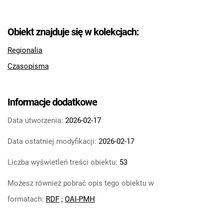
Tarnowskie Azoty : tygodnik Zakładów
Azotowych im. Feliksa Dzierżyńskiego w
Obiekt znajduje się w kolekcjach:
Tarnowie. 1984
Tarnowskie Azoty : tygodnik Zakładów
Regionalia
Azotowych im. Feliksa Dzierżyńskiego w
Czasopisma
Tarnowie. 1985
Tarnowskie Azoty : tygodnik Zakładów
Azotowych im. Feliksa Dzierżyńskiego w
Informacje dodatkowe
Tarnowie. 1986
Data utworzenia:
2026-02-17
Tarnowskie Azoty : tygodnik Zakładów
Azotowych im. Feliksa Dzierżyńskiego w
Data ostatniej modyfikacji:
2026-02-17
Tarnowie. 1987
Tarnowskie Azoty : tygodnik Zakładów
Liczba wyświetleń treści obiektu:
53
Azotowych im. Feliksa Dzierżyńskiego w
Możesz również pobrać opis tego obiektu w
Tarnowie. 1988
Tarnowskie Azoty : tygodnik Zakładów
formatach:
RDF
;
OAI-PMH
Azotowych im. Feliksa Dzierżyńskiego w