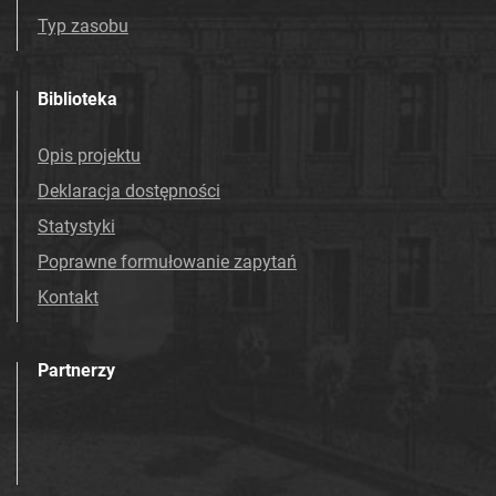
Mościcach. 1993
Typ zasobu
Tarnowskie Azoty : tygodnik Zakładów
Azotowych Spółka Akcyjna w Tarnowie-
Biblioteka
Mościcach. 1994
Tarnowskie Azoty : tygodnik Zakładów
Opis projektu
Azotowych Spółka Akcyjna w Tarnowie-
Deklaracja dostępności
Mościcach. 1995
Tarnowskie Azoty : tygodnik Zakładów
Statystyki
Azotowych Spółka Akcyjna w Tarnowie-
Poprawne formułowanie zapytań
Mościcach. 1996
Kontakt
Tarnowskie Azoty : tygodnik. 1997
Tarnowskie Azoty : tygodnik. 1998
Tarnowskie Azoty : tygodnik. 1999
Partnerzy
Tarnowskie Azoty : tygodnik. 2000
Tarnowskie Azoty : tygodnik Zakładów
Azotowych Spółka Akcyjna w Tarnowie-
Mościcach. 2001