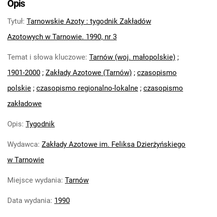
Opis
Feliksa Dzierżyńskiego. 1971
Tytuł
:
Tarnowskie Azoty : tygodnik Zakładów
Tarnowskie Azoty : Organ Samorządu
Robotniczego Zakładów Azotowych im.
Azotowych w Tarnowie. 1990, nr 3
Feliksa Dzierżyńskiego. 1972
Temat i słowa kluczowe
:
Tarnów (woj. małopolskie)
;
Tarnowskie Azoty : Organ Samorządu
1901-2000
;
Zakłady Azotowe (Tarnów)
;
czasopismo
Robotniczego Zakładów Azotowych im.
Feliksa Dzierżyńskiego. 1974
polskie
;
czasopismo regionalno-lokalne
;
czasopismo
Tarnowskie Azoty : Organ Samorządu
zakładowe
Robotniczego Zakładów Azotowych im.
Feliksa Dzierżyńskiego. 1975
Opis
:
Tygodnik
Tarnowskie Azoty : Organ Samorządu
Wydawca
:
Zakłady Azotowe im. Feliksa Dzierżyńskiego
Robotniczego Zakładów Azotowych im.
w Tarnowie
Feliksa Dzierżyńskiego. 1976
Tarnowskie Azoty : Organ Samorządu
Miejsce wydania
:
Tarnów
Robotniczego Zakładów Azotowych im.
Feliksa Dzierżyńskiego. 1977
Data wydania
:
1990
Tarnowskie Azoty : Organ Samorządu