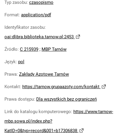
Typ zasobu
:
czasopismo
Robotniczego Zakładów Azotowych im.
Feliksa Dzierżyńskiego. 1978
Format
:
application/pdf
Tarnowskie Azoty : Organ Samorządu
Identyfikator zasobu
:
Robotniczego Zakładów Azotowych im.
Feliksa Dzierżyńskiego. 1979
oai:dlibra.biblioteka.tarnow.pl:2453
Tarnowskie Azoty : Organ Samorządu
Źródło
:
C 215939
;
MBP Tarnów
Robotniczego Zakładów Azotowych im.
Feliksa Dzierżyńskiego. 1980
Język
:
pol
Tarnowskie Azoty : Organ Samorządu
Robotniczego Zakładów Azotowych im.
Prawa
:
Zakłady Azotowe Tarnów
Feliksa Dzierżyńskiego. 1981
Kontakt
:
https://tarnow.grupaazoty.com/kontakt
Tarnowskie Azoty : tygodnik Zakładów
Azotowych im. Feliksa Dzierżyńskiego w
Prawa dostępu
:
Dla wszystkich bez ograniczeń
Tarnowie. 1982
Link do katalogu komputerowego
:
https://www.tarnow-
Tarnowskie Azoty : tygodnik Zakładów
Azotowych im. Feliksa Dzierżyńskiego w
mbp.sowa.pl/index.php?
Tarnowie. 1983
KatID=0&typ=record&001=b17306838