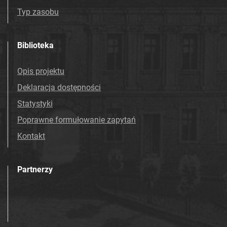
Mościcach. 1993
Typ zasobu
Tarnowskie Azoty : tygodnik Zakładów
Azotowych Spółka Akcyjna w Tarnowie-
Biblioteka
Mościcach. 1994
Tarnowskie Azoty : tygodnik Zakładów
Opis projektu
Azotowych Spółka Akcyjna w Tarnowie-
Deklaracja dostępności
Mościcach. 1995
Tarnowskie Azoty : tygodnik Zakładów
Statystyki
Azotowych Spółka Akcyjna w Tarnowie-
Poprawne formułowanie zapytań
Mościcach. 1996
Kontakt
Tarnowskie Azoty : tygodnik. 1997
Tarnowskie Azoty : tygodnik. 1998
Tarnowskie Azoty : tygodnik. 1999
Partnerzy
Tarnowskie Azoty : tygodnik. 2000
Tarnowskie Azoty : tygodnik Zakładów
Azotowych Spółka Akcyjna w Tarnowie-
Mościcach. 2001