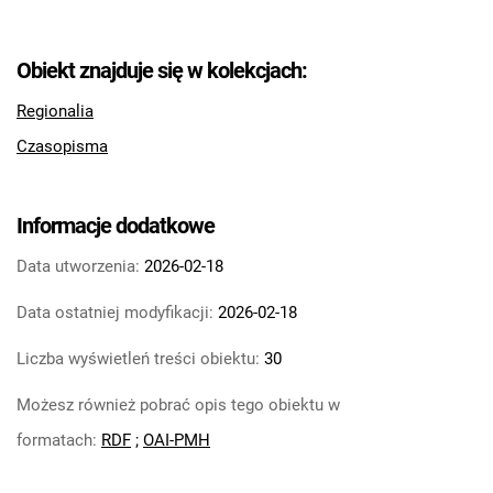
Tarnowskie Azoty : tygodnik Zakładów
Azotowych im. Feliksa Dzierżyńskiego w
Obiekt znajduje się w kolekcjach:
Tarnowie. 1984
Tarnowskie Azoty : tygodnik Zakładów
Regionalia
Azotowych im. Feliksa Dzierżyńskiego w
Czasopisma
Tarnowie. 1985
Tarnowskie Azoty : tygodnik Zakładów
Azotowych im. Feliksa Dzierżyńskiego w
Informacje dodatkowe
Tarnowie. 1986
Data utworzenia:
2026-02-18
Tarnowskie Azoty : tygodnik Zakładów
Azotowych im. Feliksa Dzierżyńskiego w
Data ostatniej modyfikacji:
2026-02-18
Tarnowie. 1987
Tarnowskie Azoty : tygodnik Zakładów
Liczba wyświetleń treści obiektu:
30
Azotowych im. Feliksa Dzierżyńskiego w
Możesz również pobrać opis tego obiektu w
Tarnowie. 1988
Tarnowskie Azoty : tygodnik Zakładów
formatach:
RDF
;
OAI-PMH
Azotowych im. Feliksa Dzierżyńskiego w