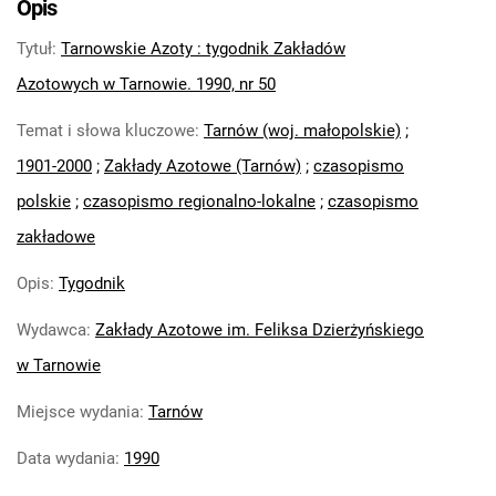
Opis
Feliksa Dzierżyńskiego. 1971
Tytuł
:
Tarnowskie Azoty : tygodnik Zakładów
Tarnowskie Azoty : Organ Samorządu
Robotniczego Zakładów Azotowych im.
Azotowych w Tarnowie. 1990, nr 50
Feliksa Dzierżyńskiego. 1972
Temat i słowa kluczowe
:
Tarnów (woj. małopolskie)
;
Tarnowskie Azoty : Organ Samorządu
1901-2000
;
Zakłady Azotowe (Tarnów)
;
czasopismo
Robotniczego Zakładów Azotowych im.
Feliksa Dzierżyńskiego. 1974
polskie
;
czasopismo regionalno-lokalne
;
czasopismo
Tarnowskie Azoty : Organ Samorządu
zakładowe
Robotniczego Zakładów Azotowych im.
Feliksa Dzierżyńskiego. 1975
Opis
:
Tygodnik
Tarnowskie Azoty : Organ Samorządu
Wydawca
:
Zakłady Azotowe im. Feliksa Dzierżyńskiego
Robotniczego Zakładów Azotowych im.
w Tarnowie
Feliksa Dzierżyńskiego. 1976
Tarnowskie Azoty : Organ Samorządu
Miejsce wydania
:
Tarnów
Robotniczego Zakładów Azotowych im.
Feliksa Dzierżyńskiego. 1977
Data wydania
:
1990
Tarnowskie Azoty : Organ Samorządu