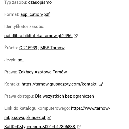
Typ zasobu
:
czasopismo
Robotniczego Zakładów Azotowych im.
Feliksa Dzierżyńskiego. 1978
Format
:
application/pdf
Tarnowskie Azoty : Organ Samorządu
Identyfikator zasobu
:
Robotniczego Zakładów Azotowych im.
Feliksa Dzierżyńskiego. 1979
oai:dlibra.biblioteka.tarnow.pl:2496
Tarnowskie Azoty : Organ Samorządu
Źródło
:
C 215939
;
MBP Tarnów
Robotniczego Zakładów Azotowych im.
Feliksa Dzierżyńskiego. 1980
Język
:
pol
Tarnowskie Azoty : Organ Samorządu
Robotniczego Zakładów Azotowych im.
Prawa
:
Zakłady Azotowe Tarnów
Feliksa Dzierżyńskiego. 1981
Kontakt
:
https://tarnow.grupaazoty.com/kontakt
Tarnowskie Azoty : tygodnik Zakładów
Azotowych im. Feliksa Dzierżyńskiego w
Prawa dostępu
:
Dla wszystkich bez ograniczeń
Tarnowie. 1982
Link do katalogu komputerowego
:
https://www.tarnow-
Tarnowskie Azoty : tygodnik Zakładów
Azotowych im. Feliksa Dzierżyńskiego w
mbp.sowa.pl/index.php?
Tarnowie. 1983
KatID=0&typ=record&001=b17306838