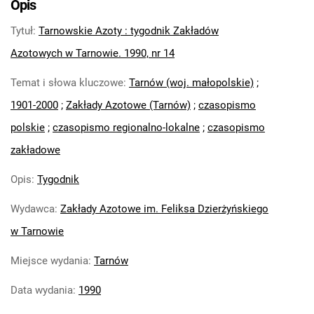
Opis
Feliksa Dzierżyńskiego. 1971
Tytuł
:
Tarnowskie Azoty : tygodnik Zakładów
Tarnowskie Azoty : Organ Samorządu
Robotniczego Zakładów Azotowych im.
Azotowych w Tarnowie. 1990, nr 14
Feliksa Dzierżyńskiego. 1972
Temat i słowa kluczowe
:
Tarnów (woj. małopolskie)
;
Tarnowskie Azoty : Organ Samorządu
1901-2000
;
Zakłady Azotowe (Tarnów)
;
czasopismo
Robotniczego Zakładów Azotowych im.
Feliksa Dzierżyńskiego. 1974
polskie
;
czasopismo regionalno-lokalne
;
czasopismo
Tarnowskie Azoty : Organ Samorządu
zakładowe
Robotniczego Zakładów Azotowych im.
Feliksa Dzierżyńskiego. 1975
Opis
:
Tygodnik
Tarnowskie Azoty : Organ Samorządu
Wydawca
:
Zakłady Azotowe im. Feliksa Dzierżyńskiego
Robotniczego Zakładów Azotowych im.
w Tarnowie
Feliksa Dzierżyńskiego. 1976
Tarnowskie Azoty : Organ Samorządu
Miejsce wydania
:
Tarnów
Robotniczego Zakładów Azotowych im.
Feliksa Dzierżyńskiego. 1977
Data wydania
:
1990
Tarnowskie Azoty : Organ Samorządu