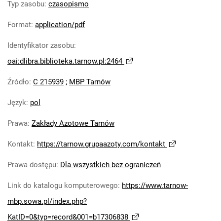
Typ zasobu
:
czasopismo
Robotniczego Zakładów Azotowych im.
Feliksa Dzierżyńskiego. 1978
Format
:
application/pdf
Tarnowskie Azoty : Organ Samorządu
Identyfikator zasobu
:
Robotniczego Zakładów Azotowych im.
Feliksa Dzierżyńskiego. 1979
oai:dlibra.biblioteka.tarnow.pl:2464
Tarnowskie Azoty : Organ Samorządu
Źródło
:
C 215939
;
MBP Tarnów
Robotniczego Zakładów Azotowych im.
Feliksa Dzierżyńskiego. 1980
Język
:
pol
Tarnowskie Azoty : Organ Samorządu
Robotniczego Zakładów Azotowych im.
Prawa
:
Zakłady Azotowe Tarnów
Feliksa Dzierżyńskiego. 1981
Kontakt
:
https://tarnow.grupaazoty.com/kontakt
Tarnowskie Azoty : tygodnik Zakładów
Azotowych im. Feliksa Dzierżyńskiego w
Prawa dostępu
:
Dla wszystkich bez ograniczeń
Tarnowie. 1982
Link do katalogu komputerowego
:
https://www.tarnow-
Tarnowskie Azoty : tygodnik Zakładów
Azotowych im. Feliksa Dzierżyńskiego w
mbp.sowa.pl/index.php?
Tarnowie. 1983
KatID=0&typ=record&001=b17306838