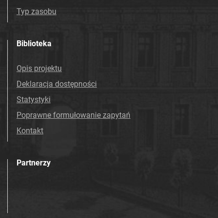
Mościcach. 1993
Typ zasobu
Tarnowskie Azoty : tygodnik Zakładów
Azotowych Spółka Akcyjna w Tarnowie-
Biblioteka
Mościcach. 1994
Tarnowskie Azoty : tygodnik Zakładów
Opis projektu
Azotowych Spółka Akcyjna w Tarnowie-
Deklaracja dostępności
Mościcach. 1995
Tarnowskie Azoty : tygodnik Zakładów
Statystyki
Azotowych Spółka Akcyjna w Tarnowie-
Poprawne formułowanie zapytań
Mościcach. 1996
Kontakt
Tarnowskie Azoty : tygodnik. 1997
Tarnowskie Azoty : tygodnik. 1998
Tarnowskie Azoty : tygodnik. 1999
Partnerzy
Tarnowskie Azoty : tygodnik. 2000
Tarnowskie Azoty : tygodnik Zakładów
Azotowych Spółka Akcyjna w Tarnowie-
Mościcach. 2001