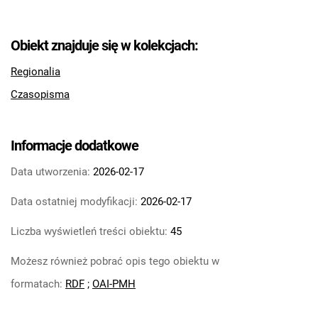
Tarnowskie Azoty : tygodnik Zakładów
Azotowych im. Feliksa Dzierżyńskiego w
Obiekt znajduje się w kolekcjach:
Tarnowie. 1984
Tarnowskie Azoty : tygodnik Zakładów
Regionalia
Azotowych im. Feliksa Dzierżyńskiego w
Czasopisma
Tarnowie. 1985
Tarnowskie Azoty : tygodnik Zakładów
Azotowych im. Feliksa Dzierżyńskiego w
Informacje dodatkowe
Tarnowie. 1986
Data utworzenia:
2026-02-17
Tarnowskie Azoty : tygodnik Zakładów
Azotowych im. Feliksa Dzierżyńskiego w
Data ostatniej modyfikacji:
2026-02-17
Tarnowie. 1987
Tarnowskie Azoty : tygodnik Zakładów
Liczba wyświetleń treści obiektu:
45
Azotowych im. Feliksa Dzierżyńskiego w
Możesz również pobrać opis tego obiektu w
Tarnowie. 1988
Tarnowskie Azoty : tygodnik Zakładów
formatach:
RDF
;
OAI-PMH
Azotowych im. Feliksa Dzierżyńskiego w