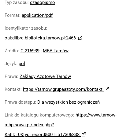
Typ zasobu
:
czasopismo
Robotniczego Zakładów Azotowych im.
Feliksa Dzierżyńskiego. 1978
Format
:
application/pdf
Tarnowskie Azoty : Organ Samorządu
Identyfikator zasobu
:
Robotniczego Zakładów Azotowych im.
Feliksa Dzierżyńskiego. 1979
oai:dlibra.biblioteka.tarnow.pl:2466
Tarnowskie Azoty : Organ Samorządu
Źródło
:
C 215939
;
MBP Tarnów
Robotniczego Zakładów Azotowych im.
Feliksa Dzierżyńskiego. 1980
Język
:
pol
Tarnowskie Azoty : Organ Samorządu
Robotniczego Zakładów Azotowych im.
Prawa
:
Zakłady Azotowe Tarnów
Feliksa Dzierżyńskiego. 1981
Kontakt
:
https://tarnow.grupaazoty.com/kontakt
Tarnowskie Azoty : tygodnik Zakładów
Azotowych im. Feliksa Dzierżyńskiego w
Prawa dostępu
:
Dla wszystkich bez ograniczeń
Tarnowie. 1982
Link do katalogu komputerowego
:
https://www.tarnow-
Tarnowskie Azoty : tygodnik Zakładów
Azotowych im. Feliksa Dzierżyńskiego w
mbp.sowa.pl/index.php?
Tarnowie. 1983
KatID=0&typ=record&001=b17306838