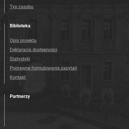
Mościcach. 1993
Typ zasobu
Tarnowskie Azoty : tygodnik Zakładów
Azotowych Spółka Akcyjna w Tarnowie-
Biblioteka
Mościcach. 1994
Tarnowskie Azoty : tygodnik Zakładów
Opis projektu
Azotowych Spółka Akcyjna w Tarnowie-
Deklaracja dostępności
Mościcach. 1995
Tarnowskie Azoty : tygodnik Zakładów
Statystyki
Azotowych Spółka Akcyjna w Tarnowie-
Poprawne formułowanie zapytań
Mościcach. 1996
Kontakt
Tarnowskie Azoty : tygodnik. 1997
Tarnowskie Azoty : tygodnik. 1998
Tarnowskie Azoty : tygodnik. 1999
Partnerzy
Tarnowskie Azoty : tygodnik. 2000
Tarnowskie Azoty : tygodnik Zakładów
Azotowych Spółka Akcyjna w Tarnowie-
Mościcach. 2001