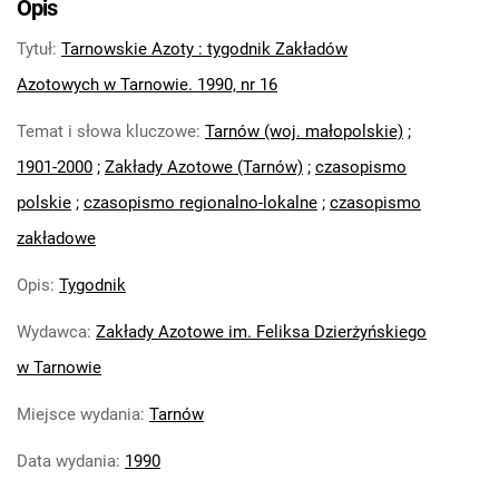
Opis
Feliksa Dzierżyńskiego. 1971
Tytuł
:
Tarnowskie Azoty : tygodnik Zakładów
Tarnowskie Azoty : Organ Samorządu
Robotniczego Zakładów Azotowych im.
Azotowych w Tarnowie. 1990, nr 16
Feliksa Dzierżyńskiego. 1972
Temat i słowa kluczowe
:
Tarnów (woj. małopolskie)
;
Tarnowskie Azoty : Organ Samorządu
1901-2000
;
Zakłady Azotowe (Tarnów)
;
czasopismo
Robotniczego Zakładów Azotowych im.
Feliksa Dzierżyńskiego. 1974
polskie
;
czasopismo regionalno-lokalne
;
czasopismo
Tarnowskie Azoty : Organ Samorządu
zakładowe
Robotniczego Zakładów Azotowych im.
Feliksa Dzierżyńskiego. 1975
Opis
:
Tygodnik
Tarnowskie Azoty : Organ Samorządu
Wydawca
:
Zakłady Azotowe im. Feliksa Dzierżyńskiego
Robotniczego Zakładów Azotowych im.
w Tarnowie
Feliksa Dzierżyńskiego. 1976
Tarnowskie Azoty : Organ Samorządu
Miejsce wydania
:
Tarnów
Robotniczego Zakładów Azotowych im.
Feliksa Dzierżyńskiego. 1977
Data wydania
:
1990
Tarnowskie Azoty : Organ Samorządu