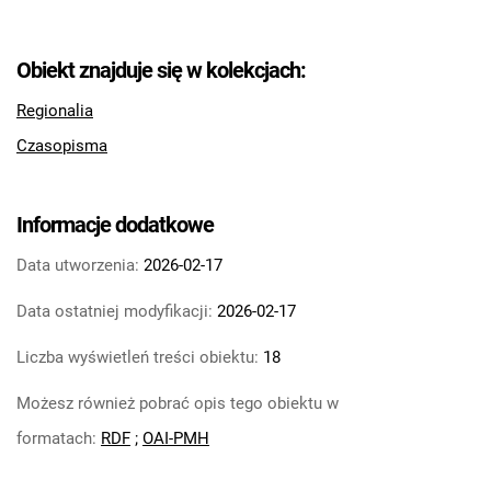
Tarnowskie Azoty : tygodnik Zakładów
Azotowych im. Feliksa Dzierżyńskiego w
Obiekt znajduje się w kolekcjach:
Tarnowie. 1984
Tarnowskie Azoty : tygodnik Zakładów
Regionalia
Azotowych im. Feliksa Dzierżyńskiego w
Czasopisma
Tarnowie. 1985
Tarnowskie Azoty : tygodnik Zakładów
Azotowych im. Feliksa Dzierżyńskiego w
Informacje dodatkowe
Tarnowie. 1986
Data utworzenia:
2026-02-17
Tarnowskie Azoty : tygodnik Zakładów
Azotowych im. Feliksa Dzierżyńskiego w
Data ostatniej modyfikacji:
2026-02-17
Tarnowie. 1987
Tarnowskie Azoty : tygodnik Zakładów
Liczba wyświetleń treści obiektu:
18
Azotowych im. Feliksa Dzierżyńskiego w
Możesz również pobrać opis tego obiektu w
Tarnowie. 1988
Tarnowskie Azoty : tygodnik Zakładów
formatach:
RDF
;
OAI-PMH
Azotowych im. Feliksa Dzierżyńskiego w