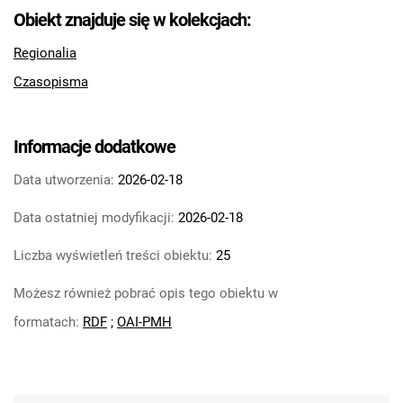
Tarnowskie Azoty : tygodnik Zakładów
Obiekt znajduje się w kolekcjach:
Azotowych im. Feliksa Dzierżyńskiego w
Regionalia
Tarnowie. 1984
Tarnowskie Azoty : tygodnik Zakładów
Czasopisma
Azotowych im. Feliksa Dzierżyńskiego w
Tarnowie. 1985
Informacje dodatkowe
Tarnowskie Azoty : tygodnik Zakładów
Azotowych im. Feliksa Dzierżyńskiego w
Data utworzenia:
2026-02-18
Tarnowie. 1986
Data ostatniej modyfikacji:
2026-02-18
Tarnowskie Azoty : tygodnik Zakładów
Azotowych im. Feliksa Dzierżyńskiego w
Liczba wyświetleń treści obiektu:
25
Tarnowie. 1987
Tarnowskie Azoty : tygodnik Zakładów
Możesz również pobrać opis tego obiektu w
Azotowych im. Feliksa Dzierżyńskiego w
formatach:
RDF
;
OAI-PMH
Tarnowie. 1988
Tarnowskie Azoty : tygodnik Zakładów
Azotowych im. Feliksa Dzierżyńskiego w