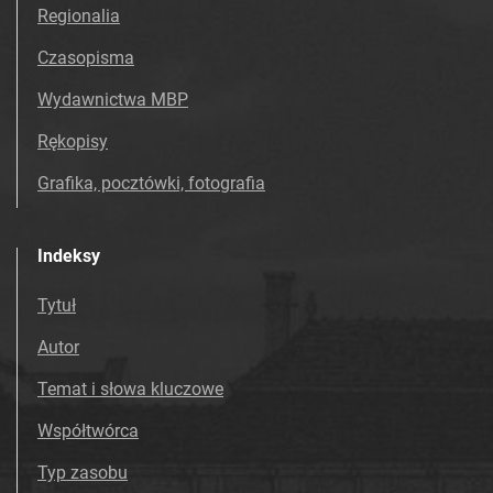
Regionalia
Azotowych w Tarnowie. 1990, nr 47
Tarnowskie Azoty : tygodnik Zakładów
Czasopisma
Azotowych w Tarnowie. 1990, nr 48
Wydawnictwa MBP
Tarnowskie Azoty : tygodnik Zakładów
Rękopisy
Azotowych w Tarnowie. 1990, nr 49
Tarnowskie Azoty : tygodnik Zakładów
Grafika, pocztówki, fotografia
Azotowych w Tarnowie. 1990, nr 50
Tarnowskie Azoty : tygodnik Zakładów
Indeksy
Azotowych w Tarnowie. 1990, nr 51-52
Tarnowskie Azoty : tygodnik Zakładów
Tytuł
Azotowych Spółka Akcyjna w Tarnowie-
Mościcach. 1991
Autor
Tarnowskie Azoty : tygodnik Zakładów
Temat i słowa kluczowe
Azotowych Spółka Akcyjna w Tarnowie-
Mościcach. 1992
Współtwórca
Tarnowskie Azoty : tygodnik Zakładów
Typ zasobu
Azotowych Spółka Akcyjna w Tarnowie-