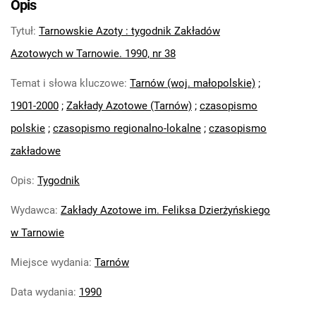
Opis
Feliksa Dzierżyńskiego. 1971
Tytuł
:
Tarnowskie Azoty : tygodnik Zakładów
Tarnowskie Azoty : Organ Samorządu
Robotniczego Zakładów Azotowych im.
Azotowych w Tarnowie. 1990, nr 38
Feliksa Dzierżyńskiego. 1972
Temat i słowa kluczowe
:
Tarnów (woj. małopolskie)
;
Tarnowskie Azoty : Organ Samorządu
1901-2000
;
Zakłady Azotowe (Tarnów)
;
czasopismo
Robotniczego Zakładów Azotowych im.
Feliksa Dzierżyńskiego. 1974
polskie
;
czasopismo regionalno-lokalne
;
czasopismo
Tarnowskie Azoty : Organ Samorządu
zakładowe
Robotniczego Zakładów Azotowych im.
Feliksa Dzierżyńskiego. 1975
Opis
:
Tygodnik
Tarnowskie Azoty : Organ Samorządu
Wydawca
:
Zakłady Azotowe im. Feliksa Dzierżyńskiego
Robotniczego Zakładów Azotowych im.
w Tarnowie
Feliksa Dzierżyńskiego. 1976
Tarnowskie Azoty : Organ Samorządu
Miejsce wydania
:
Tarnów
Robotniczego Zakładów Azotowych im.
Feliksa Dzierżyńskiego. 1977
Data wydania
:
1990
Tarnowskie Azoty : Organ Samorządu