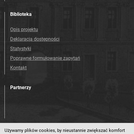
Mościcach. 1993
Tarnowskie Azoty : tygodnik Zakładów
Biblioteka
Azotowych Spółka Akcyjna w Tarnowie-
Mościcach. 1994
Opis projektu
Tarnowskie Azoty : tygodnik Zakładów
Deklaracja dostępności
Azotowych Spółka Akcyjna w Tarnowie-
Statystyki
Mościcach. 1995
Poprawne formułowanie zapytań
Tarnowskie Azoty : tygodnik Zakładów
Kontakt
Azotowych Spółka Akcyjna w Tarnowie-
Mościcach. 1996
Tarnowskie Azoty : tygodnik. 1997
Partnerzy
Tarnowskie Azoty : tygodnik. 1998
Tarnowskie Azoty : tygodnik. 1999
Tarnowskie Azoty : tygodnik. 2000
Tarnowskie Azoty : tygodnik Zakładów
Azotowych Spółka Akcyjna w Tarnowie-
Mościcach. 2001
Używamy plików cookies, by nieustannie zwiększać komfort