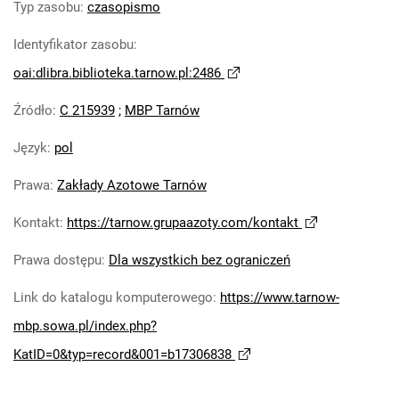
Typ zasobu
:
czasopismo
Robotniczego Zakładów Azotowych im.
Feliksa Dzierżyńskiego. 1978
Identyfikator zasobu
:
Tarnowskie Azoty : Organ Samorządu
oai:dlibra.biblioteka.tarnow.pl:2486
Robotniczego Zakładów Azotowych im.
Feliksa Dzierżyńskiego. 1979
Źródło
:
C 215939
;
MBP Tarnów
Tarnowskie Azoty : Organ Samorządu
Język
:
pol
Robotniczego Zakładów Azotowych im.
Feliksa Dzierżyńskiego. 1980
Prawa
:
Zakłady Azotowe Tarnów
Tarnowskie Azoty : Organ Samorządu
Robotniczego Zakładów Azotowych im.
Kontakt
:
https://tarnow.grupaazoty.com/kontakt
Feliksa Dzierżyńskiego. 1981
Prawa dostępu
:
Dla wszystkich bez ograniczeń
Tarnowskie Azoty : tygodnik Zakładów
Azotowych im. Feliksa Dzierżyńskiego w
Link do katalogu komputerowego
:
https://www.tarnow-
Tarnowie. 1982
mbp.sowa.pl/index.php?
Tarnowskie Azoty : tygodnik Zakładów
KatID=0&typ=record&001=b17306838
Azotowych im. Feliksa Dzierżyńskiego w
Tarnowie. 1983