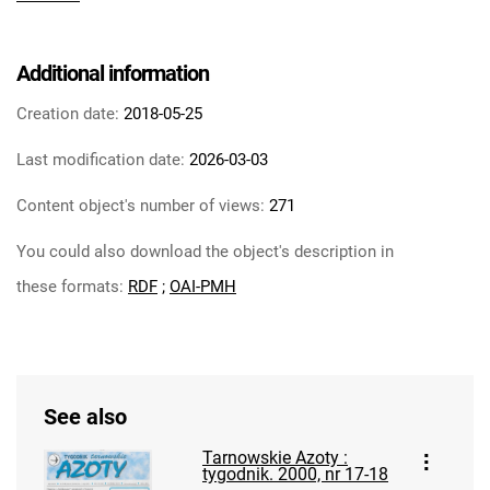
Tarnowskie Azoty : tygodnik Zakładów
Azotowych im. Feliksa Dzierżyńskiego w
Tarnowie. 1984
Additional information
Tarnowskie Azoty : tygodnik Zakładów
Creation date:
2018-05-25
Azotowych im. Feliksa Dzierżyńskiego w
Tarnowie. 1985
Last modification date:
2026-03-03
Tarnowskie Azoty : tygodnik Zakładów
Content object's number of views:
271
Azotowych im. Feliksa Dzierżyńskiego w
Tarnowie. 1986
You could also download the object's description in
Tarnowskie Azoty : tygodnik Zakładów
these formats:
RDF
;
OAI-PMH
Azotowych im. Feliksa Dzierżyńskiego w
Tarnowie. 1987
Tarnowskie Azoty : tygodnik Zakładów
Azotowych im. Feliksa Dzierżyńskiego w
Tarnowie. 1988
See also
Tarnowskie Azoty : tygodnik Zakładów
Tarnowskie Azoty :
Azotowych im. Feliksa Dzierżyńskiego w
tygodnik. 2000, nr 17-18