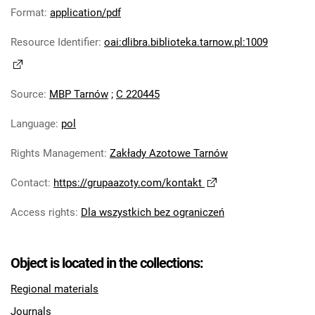
Robotniczego Zakładów Azotowych im.
Format
:
application/pdf
Feliksa Dzierżyńskiego. 1978
Resource Identifier
:
oai:dlibra.biblioteka.tarnow.pl:1009
Tarnowskie Azoty : Organ Samorządu
Robotniczego Zakładów Azotowych im.
Feliksa Dzierżyńskiego. 1979
Source
:
MBP Tarnów
;
C 220445
Tarnowskie Azoty : Organ Samorządu
Robotniczego Zakładów Azotowych im.
Language
:
pol
Feliksa Dzierżyńskiego. 1980
Rights Management
:
Zakłady Azotowe Tarnów
Tarnowskie Azoty : Organ Samorządu
Robotniczego Zakładów Azotowych im.
Contact
:
https://grupaazoty.com/kontakt
Feliksa Dzierżyńskiego. 1981
Tarnowskie Azoty : tygodnik Zakładów
Access rights
:
Dla wszystkich bez ograniczeń
Azotowych im. Feliksa Dzierżyńskiego w
Tarnowie. 1982
Object is located in the collections:
Tarnowskie Azoty : tygodnik Zakładów
Azotowych im. Feliksa Dzierżyńskiego w
Regional materials
Tarnowie. 1983
Journals