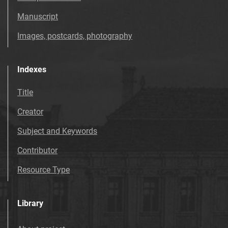
Tarnowskie Azoty : tygodnik. 1998, nr
Manuscript
37
Images, postcards, photography
Tarnowskie Azoty : tygodnik. 1998, nr
38
Tarnowskie Azoty : tygodnik. 1998, nr
Indexes
39
Title
Tarnowskie Azoty : tygodnik. 1998, nr
40
Creator
Tarnowskie Azoty : tygodnik. 1998, nr
Subject and Keywords
41
Tarnowskie Azoty : tygodnik. 1998, nr
Contributor
42
Resource Type
Tarnowskie Azoty : tygodnik. 1998, nr
43
Tarnowskie Azoty : tygodnik. 1998, nr
Library
44
Tarnowskie Azoty : tygodnik. 1998, nr