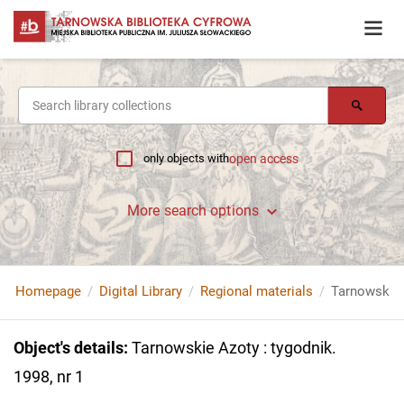
only objects with
open access
More search options
Homepage
Digital Library
Regional materials
Tarnowskie A
Object's details
:
Tarnowskie Azoty : tygodnik.
1998, nr 1