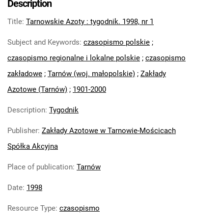
Description
Feliksa Dzierżyńskiego. 1971
Title
:
Tarnowskie Azoty : tygodnik. 1998, nr 1
Tarnowskie Azoty : Organ Samorządu
Robotniczego Zakładów Azotowych im.
Subject and Keywords
:
czasopismo polskie
;
Feliksa Dzierżyńskiego. 1972
czasopismo regionalne i lokalne polskie
;
czasopismo
Tarnowskie Azoty : Organ Samorządu
zakładowe
;
Tarnów (woj. małopolskie)
;
Zakłady
Robotniczego Zakładów Azotowych im.
Feliksa Dzierżyńskiego. 1974
Azotowe (Tarnów)
;
1901-2000
Tarnowskie Azoty : Organ Samorządu
Description
:
Tygodnik
Robotniczego Zakładów Azotowych im.
Feliksa Dzierżyńskiego. 1975
Publisher
:
Zakłady Azotowe w Tarnowie-Mościcach
Tarnowskie Azoty : Organ Samorządu
Spółka Akcyjna
Robotniczego Zakładów Azotowych im.
Feliksa Dzierżyńskiego. 1976
Place of publication
:
Tarnów
Tarnowskie Azoty : Organ Samorządu
Date
:
1998
Robotniczego Zakładów Azotowych im.
Feliksa Dzierżyńskiego. 1977
Resource Type
:
czasopismo
Tarnowskie Azoty : Organ Samorządu