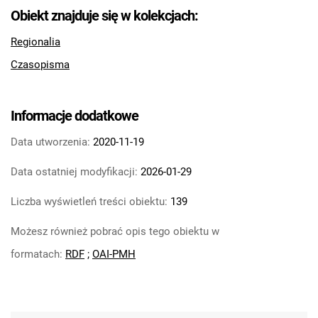
Feliksa Dzierżyńskiego. 1968, nr 14
Obiekt znajduje się w kolekcjach:
Tarnowskie Azoty : Organ Samorządu
Regionalia
Robotniczego Zakładów Azotowych im.
Czasopisma
Feliksa Dzierżyńskiego. 1968, nr 15
Tarnowskie Azoty : Organ Samorządu
Robotniczego Zakładów Azotowych im.
Informacje dodatkowe
Feliksa Dzierżyńskiego. 1968, nr 16
Tarnowskie Azoty : Organ Samorządu
Data utworzenia:
2020-11-19
Robotniczego Zakładów Azotowych im.
Data ostatniej modyfikacji:
2026-01-29
Feliksa Dzierżyńskiego. 1968, nr 17
Tarnowskie Azoty : Organ Samorządu
Liczba wyświetleń treści obiektu:
139
Robotniczego Zakładów Azotowych im.
Możesz również pobrać opis tego obiektu w
Feliksa Dzierżyńskiego. 1968, nr 18
Tarnowskie Azoty : Organ Samorządu
formatach:
RDF
;
OAI-PMH
Robotniczego Zakładów Azotowych im.
Feliksa Dzierżyńskiego. 1968, nr 19
Tarnowskie Azoty : Organ Samorządu