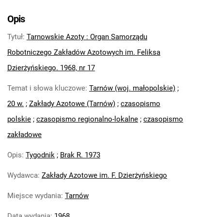
Tarnowskie Azoty : Organ Samorządu
Robotniczego Zakładów Azotowych im.
Opis
Feliksa Dzierżyńskiego. 1968, nr 3
Tytuł
:
Tarnowskie Azoty : Organ Samorządu
Tarnowskie Azoty : Organ Samorządu
Robotniczego Zakładów Azotowych im.
Robotniczego Zakładów Azotowych im. Feliksa
Feliksa Dzierżyńskiego. 1968, nr 4
Dzierżyńskiego. 1968, nr 17
Tarnowskie Azoty : Organ Samorządu
Temat i słowa kluczowe
:
Tarnów (woj. małopolskie)
;
Robotniczego Zakładów Azotowych im.
Feliksa Dzierżyńskiego. 1968, nr 5
20 w.
;
Zakłady Azotowe (Tarnów)
;
czasopismo
Tarnowskie Azoty : Organ Samorządu
polskie
;
czasopismo regionalno-lokalne
;
czasopismo
Robotniczego Zakładów Azotowych im.
zakładowe
Feliksa Dzierżyńskiego. 1968, nr 6
Tarnowskie Azoty : Organ Samorządu
Opis
:
Tygodnik
;
Brak R. 1973
Robotniczego Zakładów Azotowych im.
Wydawca
:
Zakłady Azotowe im. F. Dzierżyńskiego
Feliksa Dzierżyńskiego. 1968, nr 7
Tarnowskie Azoty : Organ Samorządu
Miejsce wydania
:
Tarnów
Robotniczego Zakładów Azotowych im.
Feliksa Dzierżyńskiego. 1968, nr 8
Data wydania
:
1968