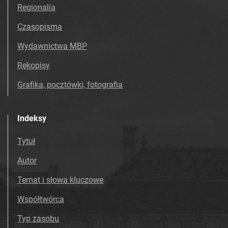
Tarnowskie Azoty : Organ Samorządu
Regionalia
Robotniczego Zakładów Azotowych im.
Czasopisma
Feliksa Dzierżyńskiego. 1968, nr 49
Tarnowskie Azoty : Organ Samorządu
Wydawnictwa MBP
Robotniczego Zakładów Azotowych im.
Rękopisy
Feliksa Dzierżyńskiego. 1968, nr 50
Tarnowskie Azoty : Organ Samorządu
Grafika, pocztówki, fotografia
Robotniczego Zakładów Azotowych im.
Feliksa Dzierżyńskiego. 1968, nr 51
Indeksy
Tarnowskie Azoty : Organ Samorządu
Robotniczego Zakładów Azotowych im.
Tytuł
Feliksa Dzierżyńskiego. 1969
Autor
Tarnowskie Azoty : Organ Samorządu
Robotniczego Zakładów Azotowych im.
Temat i słowa kluczowe
Feliksa Dzierżyńskiego. 1970
Współtwórca
Tarnowskie Azoty : Organ Samorządu
Robotniczego Zakładów Azotowych im.
Typ zasobu
Feliksa Dzierżyńskiego. 1971