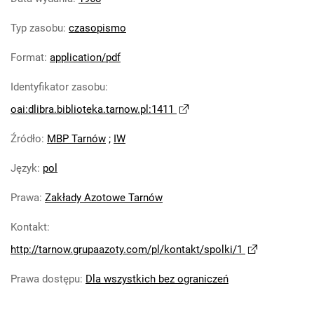
Tarnowskie Azoty : Organ Samorządu
Typ zasobu
:
czasopismo
Robotniczego Zakładów Azotowych im.
Feliksa Dzierżyńskiego. 1968, nr 9
Format
:
application/pdf
Tarnowskie Azoty : Organ Samorządu
Identyfikator zasobu
:
Robotniczego Zakładów Azotowych im.
Feliksa Dzierżyńskiego. 1968, nr 10
oai:dlibra.biblioteka.tarnow.pl:1411
Tarnowskie Azoty : Organ Samorządu
Źródło
:
MBP Tarnów
;
IW
Robotniczego Zakładów Azotowych im.
Feliksa Dzierżyńskiego. 1968, nr 11
Język
:
pol
Tarnowskie Azoty : Organ Samorządu
Robotniczego Zakładów Azotowych im.
Prawa
:
Zakłady Azotowe Tarnów
Feliksa Dzierżyńskiego. 1968, nr 12
Kontakt
:
Tarnowskie Azoty : Organ Samorządu
http://tarnow.grupaazoty.com/pl/kontakt/spolki/1
Robotniczego Zakładów Azotowych im.
Feliksa Dzierżyńskiego. 1968, nr 13
Prawa dostępu
:
Dla wszystkich bez ograniczeń
Tarnowskie Azoty : Organ Samorządu
Robotniczego Zakładów Azotowych im.